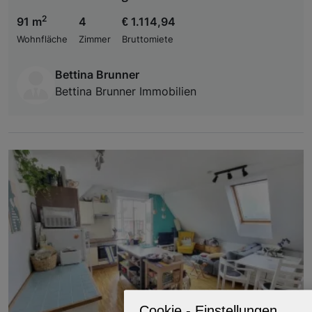
2
91 m
4
€ 1.114,94
Wohnfläche
Zimmer
Bruttomiete
Bettina Brunner
Bettina Brunner Immobilien