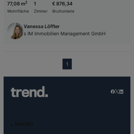
2
77,08 m
1
€ 876,34
Wohnfläche
Zimmer
Bruttomiete
Vanessa Löffler
s IM Immobilien Management GmbH
(current)
1
RANKINGS