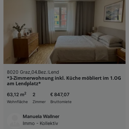
8020 Graz,04.Bez.:Lend
*3-Zimmerwohnung inkl. Küche möbliert im 1.OG
am Lendplatz*
2
63,12 m
2
€ 847,07
Wohnfläche
Zimmer
Bruttomiete
Manuela Wallner
Immo - Kollektiv