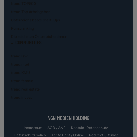
trend.TOP500
trend.Top Arbeitgeber
Österreichs beste Start-Ups
Kunstranking
Die reichsten Österreicher:innen
COMMUNITIES
trend.law
trend.med
trend.KMU
trend.female
trend.real estate
trend.invest
VGN MEDIEN HOLDING
Impressum
AGB / ANB
Kontakt-Datenschutz
Datenschutzpolicy
Tarife Print / Online
Redirect Sitemap