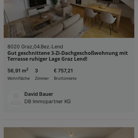
Wir und unsere Partner verarbeiten 
Verwendung genauer Standortdaten. Endgeräteeigens
Zugriff auf Informationen auf einem Endgerät. Per
und der Performance von Inhalten, Zielgruppenfo
Liste der Partner (Lieferanten)
8020 Graz,04.Bez.:Lend
Gut geschnittene 3-Zi-Dachgeschoßwohnung mit
Terrasse ruhiger Lage Graz Lend!
2
56,91 m
3
€ 757,21
Wohnfläche
Zimmer
Bruttomiete
David Bauer
DB Immopartner KG