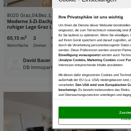
8020 Graz,04.Bez.:Lend
Ihre Privatsphäre ist uns wichtig
Moderne 3-Zi-Dachgeschoßwohnung mit Terrasse
Um Ihnen die Dienste dieser Webseite bereitstelle
ruhiger Lage Graz Lend!
eingesetzt, die zum Teil technisch notwendig sind (
für Sie laufend zu optimieren. Wenn Sie einwillige
2
65,15 m
3
€ 843,65
auf Ihrem Gerät speichern und darauf zugreifen, um
durch die Verarbeitung personenbezogener Daten e
Wohnfläche
Zimmer
Bruttomiete
werden. Diese Präferenzen werden unseren Partnern
Einwilligung vorausgesetzt
werden auch Technol
David Bauer
(
Analyse Cookies, Marketing Cookies
sowie
Fun
Interessen entsprechende Inhalte anzubieten.
DB Immopartner KG
Mit diesen dafür eingesetzten Cookies und Technol
außerhalb der EU (u.a. USA) niedergelassen sind,
verarbeitet.
Den USA wird vom Europäischen Ge
bescheinigt.
Es besteht insbesondere das Risiko,
und Überwachungszwecken unterliegen und dagege
Mit Klick auf „Zustimmen & fortfahren“ willig
von Drittanbietern (auch aus USA) ein.
In den Ei
Zustim
und Widerspruch gegen die Verarbeitung auf der Gr
Einste
„Cookie Einstellungen“, die sich auf jeder Seite unt