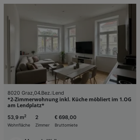
8020 Graz,04.Bez.:Lend
*2-Zimmerwohnung inkl. Küche möbliert im 1.OG
am Lendplatz*
2
53,9 m
2
€ 698,00
Wohnfläche
Zimmer
Bruttomiete