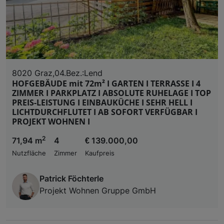
8020 Graz,04.Bez.:Lend
HOFGEBÄUDE mit 72m² I GARTEN I TERRASSE I 4
ZIMMER I PARKPLATZ I ABSOLUTE RUHELAGE I TOP
PREIS-LEISTUNG I EINBAUKÜCHE I SEHR HELL I
LICHTDURCHFLUTET I AB SOFORT VERFÜGBAR I
PROJEKT WOHNEN I
2
71,94 m
4
€ 139.000,00
Nutzfläche
Zimmer
Kaufpreis
Patrick Föchterle
Projekt Wohnen Gruppe GmbH