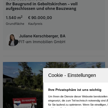
Ihr Baugrund in Geboltskirchen – voll
aufgeschlossen und ohne Bauzwang
2
1.540 m
€ 90.000,00
Grundfläche
Kaufpreis
Juliane Kerschberger, BA
FIT-am Immobilien GmbH
Ihre Privatsphäre ist uns wichtig
Um Ihnen die Dienste dieser Webseite bereitstelle
eingesetzt, die zum Teil technisch notwendig sind (
für Sie laufend zu optimieren. Wenn Sie einwillige