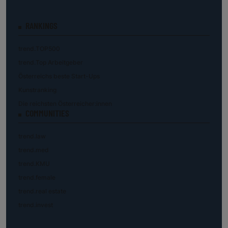
RANKINGS
trend.TOP500
trend.Top Arbeitgeber
Österreichs beste Start-Ups
Kunstranking
Die reichsten Österreicher:innen
COMMUNITIES
trend.law
trend.med
trend.KMU
trend.female
trend.real estate
trend.invest