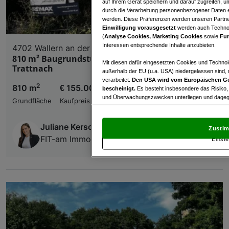
auf Ihrem Gerät speichern und darauf zugreifen, um
durch die Verarbeitung personenbezogener Daten e
werden. Diese Präferenzen werden unseren Partnern
Einwilligung vorausgesetzt
werden auch Technol
(
Analyse Cookies, Marketing Cookies
sowie
Fun
Interessen entsprechende Inhalte anzubieten.
4702 Wallern an der Trattnach
810 m² Baugrundstück in Wallern an der
Mit diesen dafür eingesetzten Cookies und Technol
Trattnach
außerhalb der EU (u.a. USA) niedergelassen sind,
verarbeitet.
Den USA wird vom Europäischen Ge
2
810 m
€ 155.000,00
bescheinigt.
Es besteht insbesondere das Risiko,
und Überwachungszwecken unterliegen und dagege
Grundfläche
Kaufpreis
Mit Klick auf „Zustimmen & fortfahren“ willig
von Drittanbietern (auch aus USA) ein.
In den Ei
Juliane Kerschberger, BA
Zustim
und Widerspruch gegen die Verarbeitung auf der Gr
FIT-am Immobilien GmbH
Einste
„Cookie Einstellungen“, die sich auf jeder Seite unt
Wir und unsere Partner verarbeiten 
Verwendung genauer Standortdaten. Endgeräteeigens
Zugriff auf Informationen auf einem Endgerät. Per
und der Performance von Inhalten, Zielgruppenfo
Liste der Partner (Lieferanten)