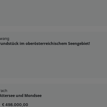
rwang
undstück im oberösterreichischem Seengebiet!
rach
Attersee und Mondsee
€ 498.000,00