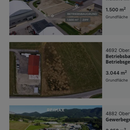
2
1.500 m
Grundfläche
4692 Ober
Betriebsb
Betriebsg
2
3.044 m
Grundfläche
4882 Obe
Gewerbegr
2