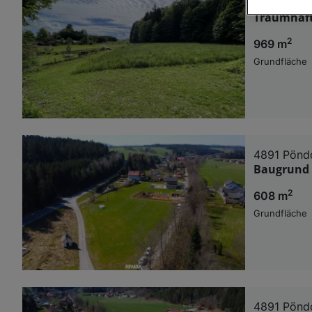
4880 St. G
Traumhaft
Wir und u
2
969 m
Verwendung g
auf Informat
Grundfläche
Performance 
Liste der Pa
4891 Pönd
Baugrund 
2
608 m
Grundfläche
4891 Pönd