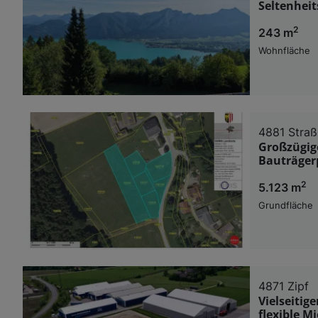
Seltenhei
2
243 m
Wohnfläche
4881 Straß
Großzügige
Bauträger
2
5.123 m
Grundfläche
4871 Zipf
Vielseitig
flexible M