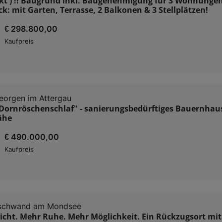
ekt ) !! Baugrund inkl. Baugenehmigung für 3 Wohnungen
k: mit Garten, Terrasse, 2 Balkonen & 3 Stellplätzen!
€ 298.800,00
Kaufpreis
eorgen im Attergau
 Dornröschenschlaf" - sanierungsbedürftiges Bauernhaus
ähe
€ 490.000,00
Kaufpreis
rschwand am Mondsee
icht. Mehr Ruhe. Mehr Möglichkeit. Ein Rückzugsort mit