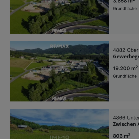
3.858 m
Grundfläche
4882 Obe
Gewerbegr
2
19.200 m
Grundfläche
4866 Unte
Zwischen 
2
806 m