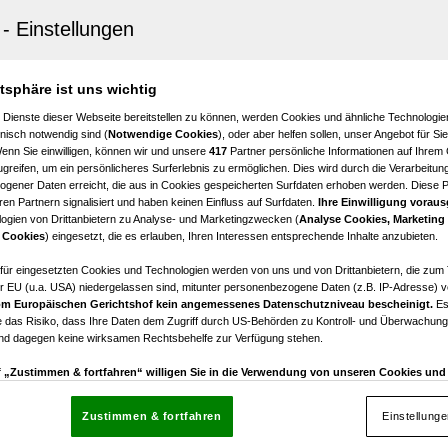
berg
dstück am Attersee
€ 1.400.000,00
atsphäre ist uns wichtig
Kaufpreis
 Dienste dieser Webseite bereitstellen zu können, werden Cookies und ähnliche Technologien
nisch notwendig sind (
Notwendige Cookies
), oder aber helfen sollen, unser Angebot für Si
Wenn Sie einwilligen, können wir und unsere
417
Partner persönliche Informationen auf Ihrem
greifen, um ein persönlicheres Surferlebnis zu ermöglichen. Dies wird durch die Verarbeitun
gener Daten erreicht, die aus in Cookies gespeicherten Surfdaten erhoben werden. Diese 
en Partnern signalisiert und haben keinen Einfluss auf Surfdaten.
Ihre Einwilligung voraus
ogien von Drittanbietern zu Analyse- und Marketingzwecken (
Analyse Cookies, Marketing
ach am Attersee
 Cookies
) eingesetzt, die es erlauben, Ihren Interessen entsprechende Inhalte anzubieten.
tück mit traumhaftem Atterseeblick und Badeplatz
afür eingesetzten Cookies und Technologien werden von uns und von Drittanbietern, die zum 
r EU (u.a. USA) niedergelassen sind, mitunter personenbezogene Daten (z.B. IP-Adresse) v
€ 3.100.000,00
m Europäischen Gerichtshof kein angemessenes Datenschutzniveau bescheinigt.
Es
Kaufpreis
 das Risiko, dass Ihre Daten dem Zugriff durch US-Behörden zu Kontroll- und Überwachu
und dagegen keine wirksamen Rechtsbehelfe zur Verfügung stehen.
uf „Zustimmen & fortfahren“ willigen Sie in die Verwendung von unseren Cookies un
rn (auch aus USA) ein.
In den Einstellungen können Sie jederzeit Ihre Präferenzen verwalt
gegen die Verarbeitung auf der Grundlage berechtigter Interessen einlegen. Klicken Sie dazu
Zustimmen & fortfahren
Einstellung
“, die sich auf jeder Seite unten im Footer befinden.