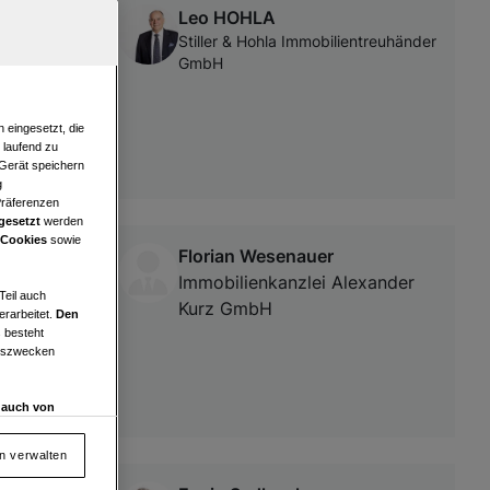
Leo HOHLA
Stiller & Hohla Immobilientreuhänder
GmbH
 eingesetzt, die
e laufend zu
 Gerät speichern
g
Präferenzen
gesetzt
werden
 Cookies
sowie
Florian Wesenauer
Immobilienkanzlei Alexander
Teil auch
Kurz GmbH
erarbeitet.
Den
 besteht
ngszwecken
d auch von
en und
 auf „Cookie
en verwalten