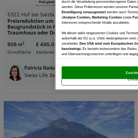
durch die Verarbeitung personenbezogener Daten e
werden. Diese Präferenzen werden unseren Partnern
Einwilligung vorausgesetzt
werden auch Technol
5322 Hof bei Salzburg
(
Analyse Cookies, Marketing Cookies
sowie
Fun
Preisreduktion um € 54.000 – jetzt zugreifen!
Interessen entsprechende Inhalte anzubieten.
Baugrundstück in Fuschlsee-Nähe für Ihr
Traumhaus oder Doppelhaus
Mit diesen dafür eingesetzten Cookies und Technol
außerhalb der EU (u.a. USA) niedergelassen sind,
2
656 m
€ 495.000,00
verarbeitet.
Den USA wird vom Europäischen Ge
bescheinigt.
Es besteht insbesondere das Risiko,
Grundfläche
Kaufpreis
und Überwachungszwecken unterliegen und dagege
Mit Klick auf „Zustimmen & fortfahren“ willig
Patricia Radauer
von Drittanbietern (auch aus USA) ein.
In den Ei
Zustim
Swiss Life Select Österreich GmbH
und Widerspruch gegen die Verarbeitung auf der Gr
Einste
„Cookie Einstellungen“, die sich auf jeder Seite unt
Wir und unsere Partner verarbeiten 
Verwendung genauer Standortdaten. Endgeräteeigens
Zugriff auf Informationen auf einem Endgerät. Per
und der Performance von Inhalten, Zielgruppenfo
Liste der Partner (Lieferanten)