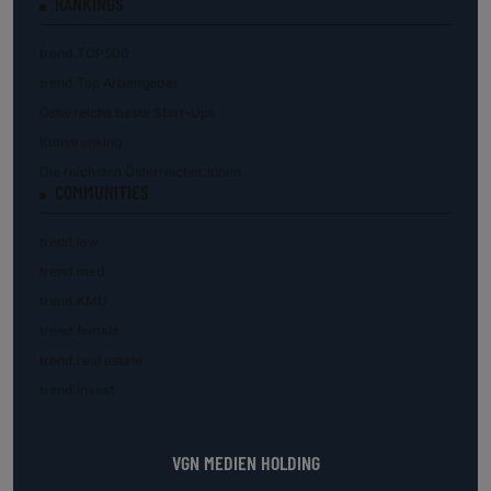
RANKINGS
trend.TOP500
trend.Top Arbeitgeber
Österreichs beste Start-Ups
Kunstranking
Die reichsten Österreicher:innen
COMMUNITIES
trend.law
trend.med
trend.KMU
trend.female
trend.real estate
trend.invest
VGN MEDIEN HOLDING