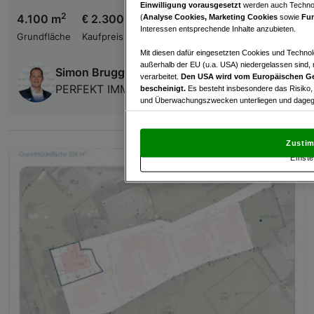
Einwilligung vorausgesetzt
werden auch Technol
2
4.100 m
€ 2.300.000,00
(
Analyse Cookies, Marketing Cookies
sowie
Fun
Interessen entsprechende Inhalte anzubieten.
Grundfläche
Kaufpreis
Mit diesen dafür eingesetzten Cookies und Technol
außerhalb der EU (u.a. USA) niedergelassen sind,
Simon Brugger
verarbeitet.
Den USA wird vom Europäischen Ge
PERFEKT IMMO GmbH
bescheinigt.
Es besteht insbesondere das Risiko,
und Überwachungszwecken unterliegen und dagege
Mit Klick auf „Zustimmen & fortfahren“ willig
von Drittanbietern (auch aus USA) ein.
In den Ei
Zustim
und Widerspruch gegen die Verarbeitung auf der Gr
Einste
„Cookie Einstellungen“, die sich auf jeder Seite unt
Wir und unsere Partner verarbeiten 
Verwendung genauer Standortdaten. Endgeräteeigens
Zugriff auf Informationen auf einem Endgerät. Per
und der Performance von Inhalten, Zielgruppenfo
Liste der Partner (Lieferanten)