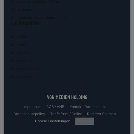
Österreichs beste Start-Ups
Kunstranking
Die reichsten Österreicher:innen
COMMUNITIES
trend.law
trend.med
trend.KMU
trend.female
trend.real estate
trend.invest
VGN MEDIEN HOLDING
Impressum
AGB / ANB
Kontakt-Datenschutz
Datenschutzpolicy
Tarife Print / Online
Redirect Sitemap
Cookie Einstellungen
Fotocredits