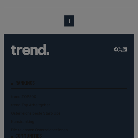
(current)
1
RANKINGS
trend.TOP500
trend.Top Arbeitgeber
Österreichs beste Start-Ups
Kunstranking
Die reichsten Österreicher:innen
COMMUNITIES