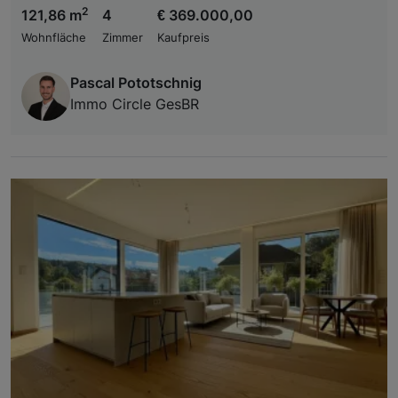
2
121,86 m
4
€ 369.000,00
Wohnfläche
Zimmer
Kaufpreis
Pascal Pototschnig
Immo Circle GesBR