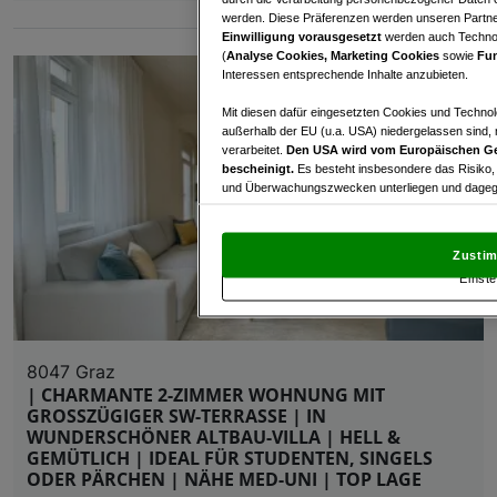
werden. Diese Präferenzen werden unseren Partnern
Einwilligung vorausgesetzt
werden auch Technol
(
Analyse Cookies, Marketing Cookies
sowie
Fun
Interessen entsprechende Inhalte anzubieten.
Mit diesen dafür eingesetzten Cookies und Technol
außerhalb der EU (u.a. USA) niedergelassen sind,
verarbeitet.
Den USA wird vom Europäischen Ge
bescheinigt.
Es besteht insbesondere das Risiko,
und Überwachungszwecken unterliegen und dagege
Mit Klick auf „Zustimmen & fortfahren“ willig
von Drittanbietern (auch aus USA) ein.
In den Ei
Zustim
und Widerspruch gegen die Verarbeitung auf der Gr
Einste
„Cookie Einstellungen“, die sich auf jeder Seite unt
Wir und unsere Partner verarbeiten 
8047 Graz
Verwendung genauer Standortdaten. Endgeräteeigens
| CHARMANTE 2-ZIMMER WOHNUNG MIT
Zugriff auf Informationen auf einem Endgerät. Per
GROSSZÜGIGER SW-TERRASSE | IN
und der Performance von Inhalten, Zielgruppenfo
WUNDERSCHÖNER ALTBAU-VILLA | HELL &
Liste der Partner (Lieferanten)
GEMÜTLICH | IDEAL FÜR STUDENTEN, SINGELS
ODER PÄRCHEN | NÄHE MED-UNI | TOP LAGE