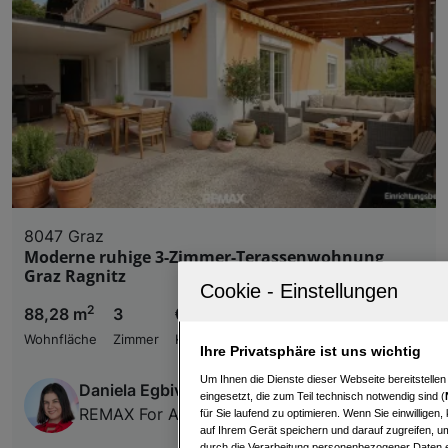
8047 Graz
Moderne ruhige 3-Zimmer-Terassenwohnung
Graz Ragnitz
2
88,28 m
3
€ 299.000,00
Wohnfläche
Zimmer
Kaufpreis
Ihre Privatsphäre ist uns wichtig
Um Ihnen die Dienste dieser Webseite bereitstelle
Daniela Egbivwie
eingesetzt, die zum Teil technisch notwendig sind (
REMAX For All
für Sie laufend zu optimieren. Wenn Sie einwillige
auf Ihrem Gerät speichern und darauf zugreifen, um
durch die Verarbeitung personenbezogener Daten e