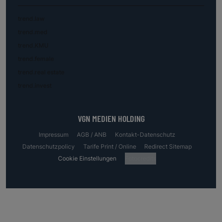
trend.law
trend.med
trend.KMU
trend.female
trend.real estate
trend.invest
VGN MEDIEN HOLDING
Impressum
AGB / ANB
Kontakt-Datenschutz
Datenschutzpolicy
Tarife Print / Online
Redirect Sitemap
Cookie Einstellungen
Fotocredits