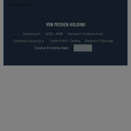
trend.invest
VGN MEDIEN HOLDING
Impressum
AGB / ANB
Kontakt-Datenschutz
Datenschutzpolicy
Tarife Print / Online
Redirect Sitemap
Cookie Einstellungen
Fotocredits