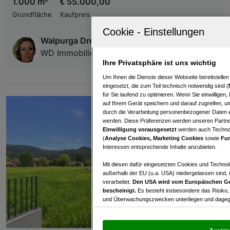
1.000 m
€ 55.000,00
Grundfläche
Kaufpreis
Walpurga Dreher
WD Immobilien GmbH
Ihre Privatsphäre ist uns wichtig
Um Ihnen die Dienste dieser Webseite bereitstelle
eingesetzt, die zum Teil technisch notwendig sind (
für Sie laufend zu optimieren. Wenn Sie einwillige
auf Ihrem Gerät speichern und darauf zugreifen, um
durch die Verarbeitung personenbezogener Daten e
werden. Diese Präferenzen werden unseren Partnern
Einwilligung vorausgesetzt
werden auch Technol
(
Analyse Cookies, Marketing Cookies
sowie
Fun
Interessen entsprechende Inhalte anzubieten.
Mit diesen dafür eingesetzten Cookies und Technol
außerhalb der EU (u.a. USA) niedergelassen sind,
verarbeitet.
Den USA wird vom Europäischen Ge
bescheinigt.
Es besteht insbesondere das Risiko,
und Überwachungszwecken unterliegen und dagege
Mit Klick auf „Zustimmen & fortfahren“ willig
von Drittanbietern (auch aus USA) ein.
In den Ei