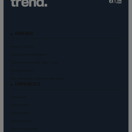
RANKINGS
trend.TOP500
trend.Top Arbeitgeber
Österreichs beste Start-Ups
Kunstranking
Die reichsten Österreicher:innen
COMMUNITIES
trend.law
trend.med
trend.KMU
trend.female
trend.real estate