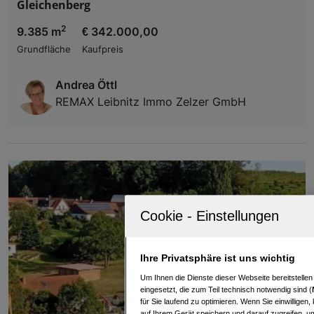
Gleichenberg
2
9.385 m
€ 342.000,00
Grundfläche
Kaufpreis
Andrea Öttl
REMAX Leibnitz Immo Zelzer GmbH
Ihre Privatsphäre ist uns wichtig
Um Ihnen die Dienste dieser Webseite bereitstelle
eingesetzt, die zum Teil technisch notwendig sind (
für Sie laufend zu optimieren. Wenn Sie einwillige
auf Ihrem Gerät speichern und darauf zugreifen, um