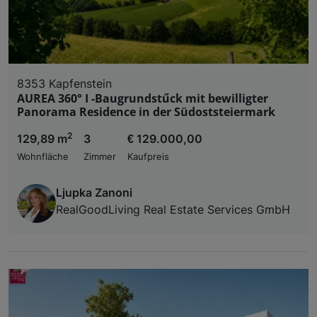
8353 Kapfenstein
AUREA 360° I -Baugrundstűck mit bewilligter
Panorama Residence in der Südoststeiermark
2
129,89 m
3
€ 129.000,00
Wohnfläche
Zimmer
Kaufpreis
Ljupka Zanoni
RealGoodLiving Real Estate Services GmbH