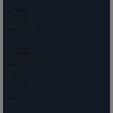
RANKINGS
trend.TOP500
trend.Top Arbeitgeber
Österreichs beste Start-Ups
Kunstranking
Die reichsten Österreicher:innen
COMMUNITIES
trend.law
trend.med
trend.KMU
trend.female
trend.real estate
trend.invest