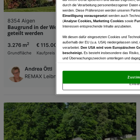
durch die Verarbeitung personenbezogener Daten e
werden. Diese Präferenzen werden unseren Partnern
Einwilligung vorausgesetzt
werden auch Technol
8354 Aigen
(
Analyse Cookies, Marketing Cookies
sowie
Fun
Baugrund in der Weinbauregion St. Anna - kann
Interessen entsprechende Inhalte anzubieten.
geteilt werden
Mit diesen dafür eingesetzten Cookies und Technol
außerhalb der EU (u.a. USA) niedergelassen sind,
2
3.276 m
€ 115.000,00
verarbeitet.
Den USA wird vom Europäischen Ge
Grundfläche
Kaufpreis
bescheinigt.
Es besteht insbesondere das Risiko,
und Überwachungszwecken unterliegen und dagege
Andrea Öttl
Mit Klick auf „Zustimmen & fortfahren“ willig
von Drittanbietern (auch aus USA) ein.
In den Ei
REMAX Leibnitz Immo Zelzer GmbH
Zustim
und Widerspruch gegen die Verarbeitung auf der Gr
Einste
„Cookie Einstellungen“, die sich auf jeder Seite unt
Wir und unsere Partner verarbeiten 
Verwendung genauer Standortdaten. Endgeräteeigens
Zugriff auf Informationen auf einem Endgerät. Per
und der Performance von Inhalten, Zielgruppenfo
Liste der Partner (Lieferanten)