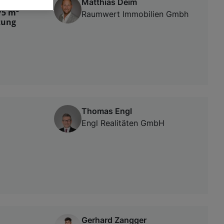
Matthias Deim
75 m²
Raumwert Immobilien Gmbh
tung
von oder Zugriff
und der
Thomas Engl
Engl Realitäten GmbH
Gerhard Zangger