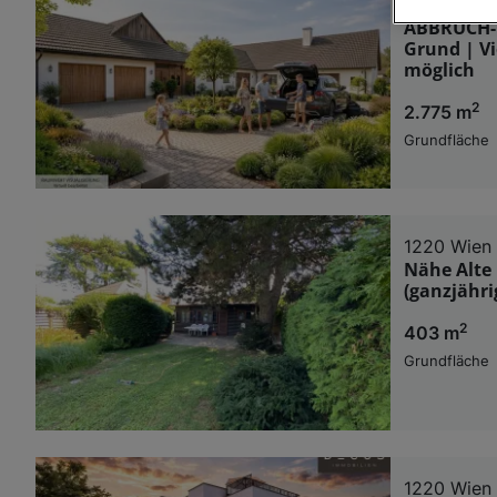
3902 Esch
ABBRUCH-N
Wir und u
Grund | Vi
möglich
Verwendung g
auf Informat
2
Performance 
2.775 m
Liste der Pa
Grundfläche
1220 Wien
Nähe Alte 
(ganzjähr
2
403 m
Grundfläche
1220 Wien