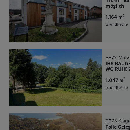
1164m² Ba
möglich
2
1.164 m
Grundfläche
9872 Matz
IHR BAUG
WO RUHE Z
2
1.047 m
Grundfläche
9073 Klage
Tolle Gel