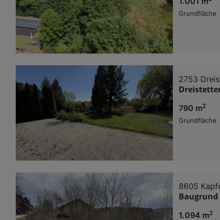
1.001 m
Grundfläche
2753 Dreis
Dreistette
2
790 m
Grundfläche
8605 Kapf
Baugrund 
2
1.094 m