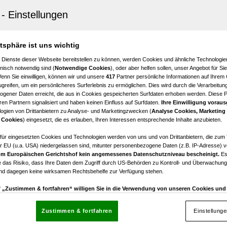
ersburg
mping Kornberg – Mach es zu deinem Projekt
€ 399.000,00
atsphäre ist uns wichtig
Kaufpreis
 Dienste dieser Webseite bereitstellen zu können, werden Cookies und ähnliche Technologien
nisch notwendig sind (
Notwendige Cookies
), oder aber helfen sollen, unser Angebot für Si
Wenn Sie einwilligen, können wir und unsere
417
Partner persönliche Informationen auf Ihrem
greifen, um ein persönlicheres Surferlebnis zu ermöglichen. Dies wird durch die Verarbeitun
gener Daten erreicht, die aus in Cookies gespeicherten Surfdaten erhoben werden. Diese 
en Partnern signalisiert und haben keinen Einfluss auf Surfdaten.
Ihre Einwilligung voraus
ogien von Drittanbietern zu Analyse- und Marketingzwecken (
Analyse Cookies, Marketing
d
 Cookies
) eingesetzt, die es erlauben, Ihren Interessen entsprechende Inhalte anzubieten.
g inklusive! Baugrundstück mit Einfamilienhaus & Pool
in Alland nahe Wien
afür eingesetzten Cookies und Technologien werden von uns und von Drittanbietern, die zum 
r EU (u.a. USA) niedergelassen sind, mitunter personenbezogene Daten (z.B. IP-Adresse) v
m Europäischen Gerichtshof kein angemessenes Datenschutzniveau bescheinigt.
Es
€ 175.000,00
 das Risiko, dass Ihre Daten dem Zugriff durch US-Behörden zu Kontroll- und Überwachu
Kaufpreis
und dagegen keine wirksamen Rechtsbehelfe zur Verfügung stehen.
uf „Zustimmen & fortfahren“ willigen Sie in die Verwendung von unseren Cookies un
rn (auch aus USA) ein.
In den Einstellungen können Sie jederzeit Ihre Präferenzen verwalt
gegen die Verarbeitung auf der Grundlage berechtigter Interessen einlegen. Klicken Sie dazu
Zustimmen & fortfahren
Einstellung
“, die sich auf jeder Seite unten im Footer befinden.