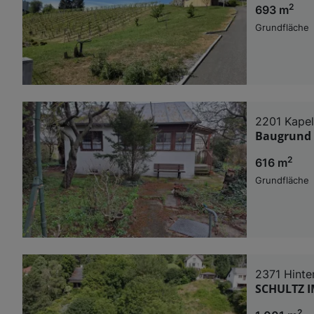
2
693 m
Grundfläche
2201 Kapel
Baugrund 
2
616 m
Grundfläche
2371 Hinte
SCHULTZ I
2