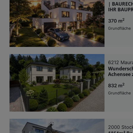
| BAURECH
IHR BAUPR
2
370 m
Grundfläche
6212 Maur
Wundersch
Achensee z
2
832 m
Grundfläche
2000 Stoc