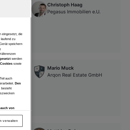
Christoph Haag
Pegasus Immobilien e.U.
 eingesetzt, die
e laufend zu
 Gerät speichern
g
Präferenzen
gesetzt
werden
 Cookies
sowie
Mario Muck
 – Ruhige
Arqon Real Estate GmbH
Teil auch
erarbeitet.
Den
 besteht
ngszwecken
d auch von
en und
 auf „Cookie
en verwalten