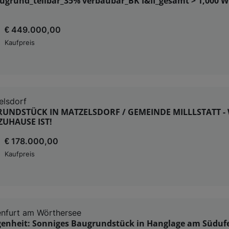
ugrund_teilbar_35% verbaubar_BK I&II_gesamt > 1,000 
€ 449.000,00
Kaufpreis
elsdorf
RUNDSTÜCK IN MATZELSDORF / GEMEINDE MILLLSTATT 
UHAUSE IST!
€ 178.000,00
Kaufpreis
nfurt am Wörthersee
egenheit: Sonniges Baugrundstück in Hanglage am Süduf