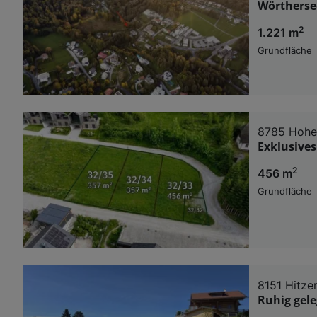
Wörtherse
2
1.221 m
Grundfläche
8785 Hohe
Exklusives
2
456 m
Grundfläche
8151 Hitze
Ruhig gele