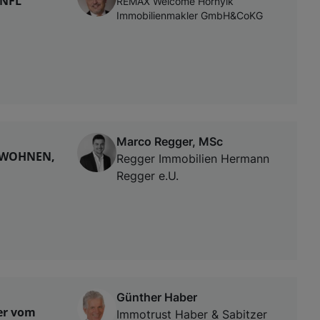
WNFL
REMAX Welcome Hornyik
Immobilienmakler GmbH&CoKG
Marco Regger, MSc
- WOHNEN,
Regger Immobilien Hermann
Regger e.U.
Günther Haber
er vom
Immotrust Haber & Sabitzer