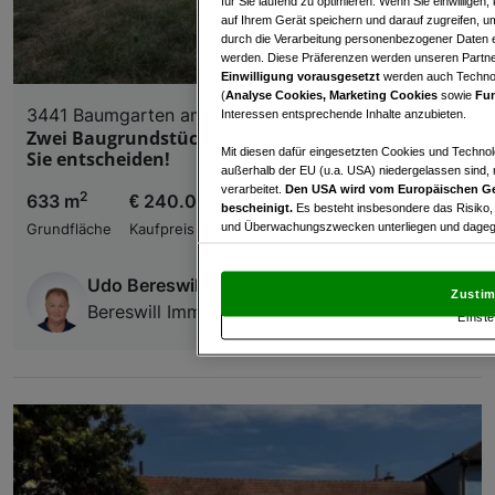
für Sie laufend zu optimieren. Wenn Sie einwillige
auf Ihrem Gerät speichern und darauf zugreifen, um
durch die Verarbeitung personenbezogener Daten e
werden. Diese Präferenzen werden unseren Partnern
Einwilligung vorausgesetzt
werden auch Technol
(
Analyse Cookies, Marketing Cookies
sowie
Fun
3441 Baumgarten am Tullnerfeld
Interessen entsprechende Inhalte anzubieten.
Zwei Baugrundstücke oder Gesamtliegenschaft –
Mit diesen dafür eingesetzten Cookies und Technol
Sie entscheiden!
außerhalb der EU (u.a. USA) niedergelassen sind,
verarbeitet.
Den USA wird vom Europäischen Ge
2
633 m
€ 240.000,00
bescheinigt.
Es besteht insbesondere das Risiko,
und Überwachungszwecken unterliegen und dagege
Grundfläche
Kaufpreis
Mit Klick auf „Zustimmen & fortfahren“ willig
Udo Bereswill
von Drittanbietern (auch aus USA) ein.
In den Ei
Zustim
und Widerspruch gegen die Verarbeitung auf der Gr
Bereswill Immobilien GmbH
Einste
„Cookie Einstellungen“, die sich auf jeder Seite unt
Wir und unsere Partner verarbeiten 
Verwendung genauer Standortdaten. Endgeräteeigens
Zugriff auf Informationen auf einem Endgerät. Per
und der Performance von Inhalten, Zielgruppenfo
Liste der Partner (Lieferanten)