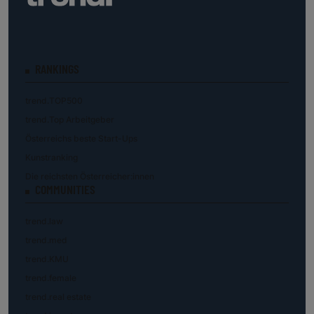
RANKINGS
trend.TOP500
trend.Top Arbeitgeber
Österreichs beste Start-Ups
Kunstranking
Die reichsten Österreicher:innen
COMMUNITIES
trend.law
trend.med
trend.KMU
trend.female
trend.real estate