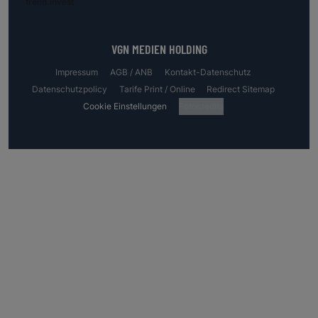
trend.invest
VGN MEDIEN HOLDING
Impressum
AGB / ANB
Kontakt-Datenschutz
Datenschutzpolicy
Tarife Print / Online
Redirect Sitemap
Cookie Einstellungen
Fotocredits