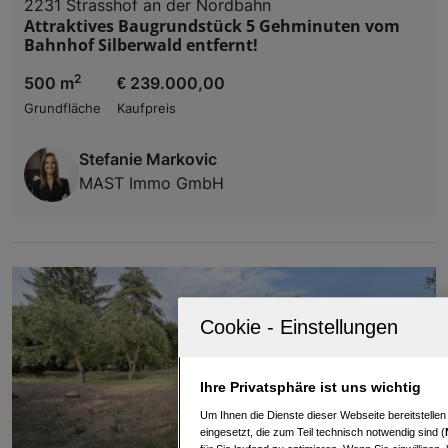
2231 Strasshof an der Nordbahn
Attraktives Baugrundstück 5 Gehminuten vom
Bahnhof Silberwald entfernt!
2
500 m
€ 239.000,00
Grundfläche
Kaufpreis
Stefanie Markovic
MAST Immo GmbH
Ihre Privatsphäre ist uns wichtig
Um Ihnen die Dienste dieser Webseite bereitstelle
eingesetzt, die zum Teil technisch notwendig sind (