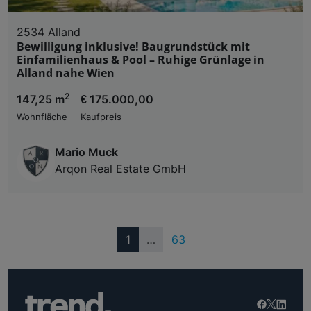
2534 Alland
Bewilligung inklusive! Baugrundstück mit
Einfamilienhaus & Pool – Ruhige Grünlage in
Alland nahe Wien
2
147,25 m
€ 175.000,00
Wohnfläche
Kaufpreis
Mario Muck
Arqon Real Estate GmbH
(current)
1
…
63