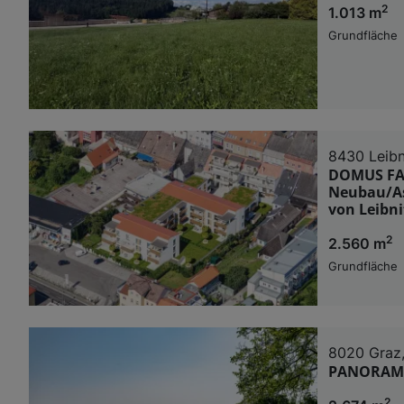
2
1.013 m
Grundfläche
8430 Leibn
DOMUS FAB
Neubau/As
von Leibni
2
2.560 m
Grundfläche
8020 Graz,
PANORAMA
2