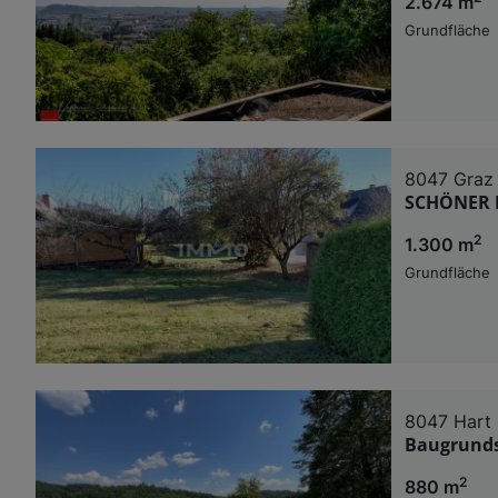
2.674 m
Grundfläche
8047 Graz
SCHÖNER 
2
1.300 m
Grundfläche
8047 Hart 
Baugrundst
2
880 m