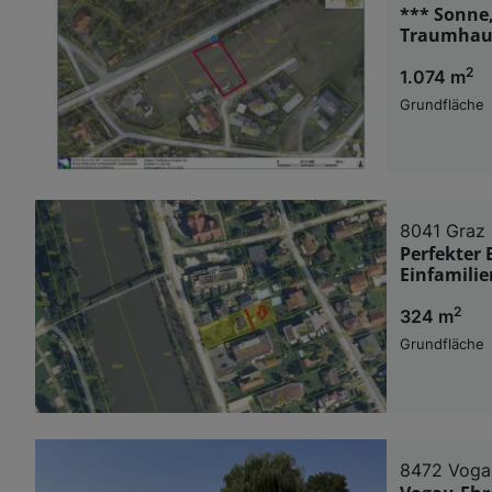
*** Sonne,
Traumhau
2
1.074 m
Grundfläche
8041 Graz
Perfekter 
Einfamili
2
324 m
Grundfläche
8472 Voga