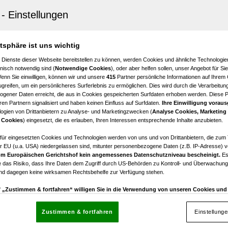
schönes, ebenes Baugrundstück - in 8055 Graz - schöne
enhauscharakter in unmittelbarer Umgebung!
atsphäre ist uns wichtig
€ 246.400,00
 Dienste dieser Webseite bereitstellen zu können, werden Cookies und ähnliche Technologien
Kaufpreis
nisch notwendig sind (
Notwendige Cookies
), oder aber helfen sollen, unser Angebot für Si
Wenn Sie einwilligen, können wir und unsere
415
Partner persönliche Informationen auf Ihrem
greifen, um ein persönlicheres Surferlebnis zu ermöglichen. Dies wird durch die Verarbeitun
gener Daten erreicht, die aus in Cookies gespeicherten Surfdaten erhoben werden. Diese 
en Partnern signalisiert und haben keinen Einfluss auf Surfdaten.
Ihre Einwilligung voraus
ogien von Drittanbietern zu Analyse- und Marketingzwecken (
Analyse Cookies, Marketing
au am Dachstein
 Cookies
) eingesetzt, die es erlauben, Ihren Interessen entsprechende Inhalte anzubieten.
ges Grundstück mit langfristigem Entwicklungspotential
 Dachstein!
afür eingesetzten Cookies und Technologien werden von uns und von Drittanbietern, die zum 
r EU (u.a. USA) niedergelassen sind, mitunter personenbezogene Daten (z.B. IP-Adresse) v
m Europäischen Gerichtshof kein angemessenes Datenschutzniveau bescheinigt.
Es
€ 580.000,00
 das Risiko, dass Ihre Daten dem Zugriff durch US-Behörden zu Kontroll- und Überwachu
Kaufpreis
und dagegen keine wirksamen Rechtsbehelfe zur Verfügung stehen.
uf „Zustimmen & fortfahren“ willigen Sie in die Verwendung von unseren Cookies un
rn (auch aus USA) ein.
In den Einstellungen können Sie jederzeit Ihre Präferenzen verwalt
gegen die Verarbeitung auf der Grundlage berechtigter Interessen einlegen. Klicken Sie dazu
Zustimmen & fortfahren
Einstellung
“, die sich auf jeder Seite unten im Footer befinden.