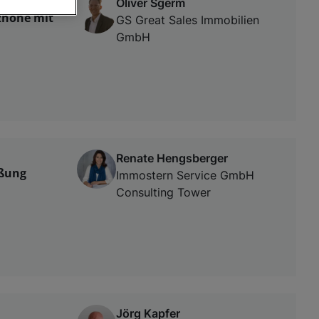
Oliver Sgerm
zhöhe mit
GS Great Sales Immobilien
GmbH
von oder Zugriff
und der
Renate Hengsberger
eßung
Immostern Service GmbH
Consulting Tower
Jörg Kapfer