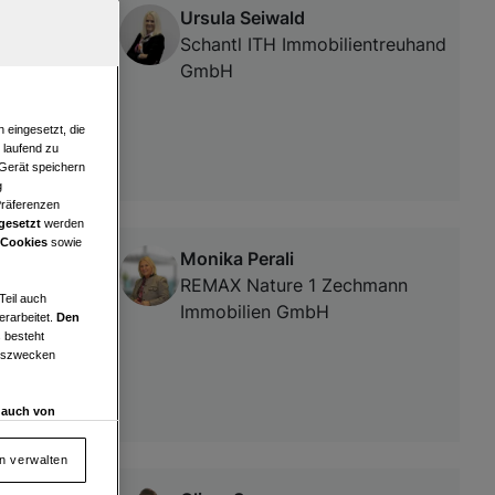
Ursula Seiwald
r
Schantl ITH Immobilientreuhand
GmbH
 eingesetzt, die
e laufend zu
 Gerät speichern
g
Präferenzen
gesetzt
werden
 Cookies
sowie
Monika Perali
 in
REMAX Nature 1 Zechmann
Teil auch
Immobilien GmbH
erarbeitet.
Den
 besteht
ngszwecken
d auch von
en und
 auf „Cookie
en verwalten