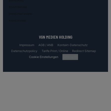
trend.KMU
trend.female
trend.real estate
trend.invest
VGN MEDIEN HOLDING
Impressum
AGB / ANB
Kontakt-Datenschutz
Datenschutzpolicy
Tarife Print / Online
Redirect Sitemap
Cookie Einstellungen
Fotocredits