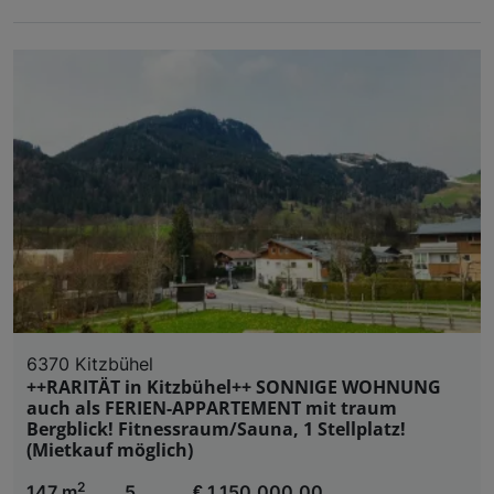
6370 Kitzbühel
++RARITÄT in Kitzbühel++ SONNIGE WOHNUNG
auch als FERIEN-APPARTEMENT mit traum
Bergblick! Fitnessraum/Sauna, 1 Stellplatz!
(Mietkauf möglich)
2
147 m
5
€ 1.150.000,00