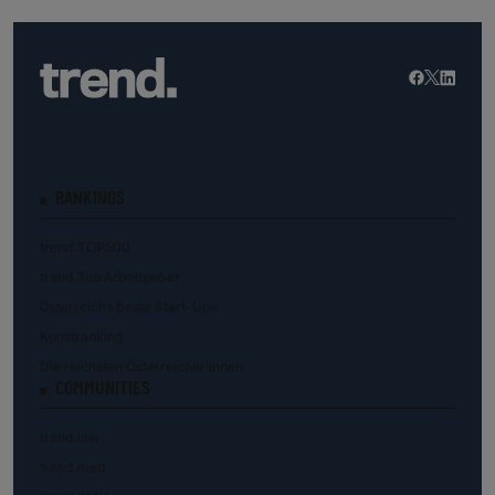
RANKINGS
trend.TOP500
trend.Top Arbeitgeber
Österreichs beste Start-Ups
Kunstranking
Die reichsten Österreicher:innen
COMMUNITIES
trend.law
trend.med