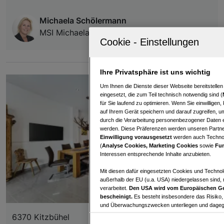
Michaela Schölermann
MSI Michaela Schölermann Immobilien GmbH
Ihre Privatsphäre ist uns wichtig
Um Ihnen die Dienste dieser Webseite bereitstelle
eingesetzt, die zum Teil technisch notwendig sind (
für Sie laufend zu optimieren. Wenn Sie einwillige
auf Ihrem Gerät speichern und darauf zugreifen, um
durch die Verarbeitung personenbezogener Daten e
werden. Diese Präferenzen werden unseren Partnern
Einwilligung vorausgesetzt
werden auch Technol
(
Analyse Cookies, Marketing Cookies
sowie
Fun
Interessen entsprechende Inhalte anzubieten.
Mit diesen dafür eingesetzten Cookies und Technol
außerhalb der EU (u.a. USA) niedergelassen sind,
verarbeitet.
Den USA wird vom Europäischen Ge
bescheinigt.
Es besteht insbesondere das Risiko,
und Überwachungszwecken unterliegen und dagege
6370 Kitzbühel
Mit Klick auf „Zustimmen & fortfahren“ willig