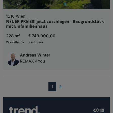
1210 Wien
NEUER PREIS!!! jetzt zuschlagen - Baugrundstück
mit Einfamilienhaus
2
228 m
€ 749.000,00
Wohnfläche
Kaufpreis
Andreas Winter
REMAX 4You
(current)
1
3