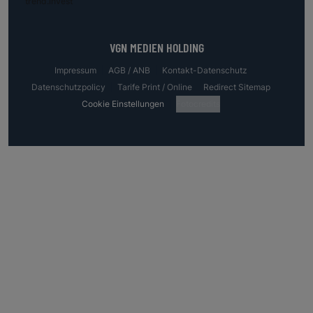
trend.invest
VGN MEDIEN HOLDING
Impressum
AGB / ANB
Kontakt-Datenschutz
Datenschutzpolicy
Tarife Print / Online
Redirect Sitemap
Cookie Einstellungen
Fotocredits