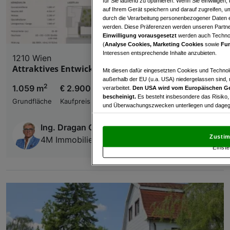
für Sie laufend zu optimieren. Wenn Sie einwillige
auf Ihrem Gerät speichern und darauf zugreifen, um
durch die Verarbeitung personenbezogener Daten e
werden. Diese Präferenzen werden unseren Partnern
Einwilligung vorausgesetzt
werden auch Technol
(
Analyse Cookies, Marketing Cookies
sowie
Fun
Interessen entsprechende Inhalte anzubieten.
1210 Wien
Attraktives Entwicklungsgrundstück in Wien
Mit diesen dafür eingesetzten Cookies und Technol
außerhalb der EU (u.a. USA) niedergelassen sind,
2
1.059 m
€ 2.900.000,00
verarbeitet.
Den USA wird vom Europäischen Ge
bescheinigt.
Es besteht insbesondere das Risiko,
Grundfläche
Kaufpreis
und Überwachungszwecken unterliegen und dagege
Mit Klick auf „Zustimmen & fortfahren“ willig
Ing. Dragan Cvetkovic, akad.IM
von Drittanbietern (auch aus USA) ein.
In den Ei
Zustim
4M Immobilien & Consulting GMBH & Co KG
und Widerspruch gegen die Verarbeitung auf der Gr
Einste
„Cookie Einstellungen“, die sich auf jeder Seite unt
Wir und unsere Partner verarbeiten 
Verwendung genauer Standortdaten. Endgeräteeigens
Zugriff auf Informationen auf einem Endgerät. Per
und der Performance von Inhalten, Zielgruppenfo
Liste der Partner (Lieferanten)