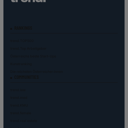
RANKINGS
trend.TOP500
trend.Top Arbeitgeber
Österreichs beste Start-Ups
Kunstranking
Die reichsten Österreicher:innen
COMMUNITIES
trend.law
trend.med
trend.KMU
trend.female
trend.real estate