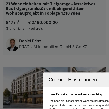
23 Wohneinheiten mit Tiefgarage - Attraktives
Bauträgergrundstück mit eingereichtem
Wohnbauprojekt in Toplage 1210 Wien
2
847 m
€ 2.190.000,00
Grundfläche
Kaufpreis
Daniel Prinz
PRADIUM Immobilien GmbH & Co KG
Ihre Privatsphäre ist uns wichtig
Um Ihnen die Dienste dieser Webseite bereitstelle
eingesetzt, die zum Teil technisch notwendig sind (