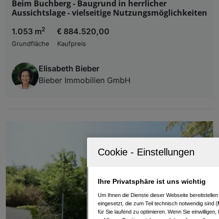
Beim Buchberg - Baugrund in herrlicher
Aussichtslage - vielseitige Nutzungsmöglichkeiten
2
1.053 m
€ 884.520,00
Grundfläche
Kaufpreis
Elisabeth Bieber
Bieber Immobilien GmbH
Ihre Privatsphäre ist uns wichtig
Um Ihnen die Dienste dieser Webseite bereitstelle
eingesetzt, die zum Teil technisch notwendig sind (
für Sie laufend zu optimieren. Wenn Sie einwillige