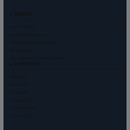
RANKINGS
trend.TOP500
trend.Top Arbeitgeber
Österreichs beste Start-Ups
Kunstranking
Die reichsten Österreicher:innen
COMMUNITIES
trend.law
trend.med
trend.KMU
trend.female
trend.real estate
trend.invest