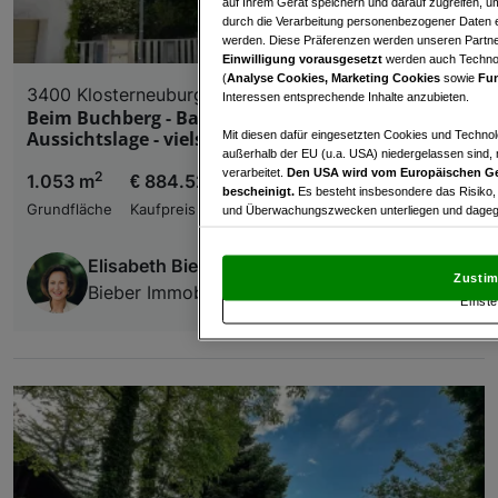
auf Ihrem Gerät speichern und darauf zugreifen, um
durch die Verarbeitung personenbezogener Daten e
werden. Diese Präferenzen werden unseren Partnern
Einwilligung vorausgesetzt
werden auch Technol
(
Analyse Cookies, Marketing Cookies
sowie
Fun
3400 Klosterneuburg
Interessen entsprechende Inhalte anzubieten.
Beim Buchberg - Baugrund in herrlicher
Aussichtslage - vielseitige Nutzungsmöglichkeiten
Mit diesen dafür eingesetzten Cookies und Technol
außerhalb der EU (u.a. USA) niedergelassen sind,
verarbeitet.
Den USA wird vom Europäischen Ge
2
1.053 m
€ 884.520,00
bescheinigt.
Es besteht insbesondere das Risiko,
Grundfläche
Kaufpreis
und Überwachungszwecken unterliegen und dagege
Mit Klick auf „Zustimmen & fortfahren“ willig
Elisabeth Bieber
von Drittanbietern (auch aus USA) ein.
In den Ei
Zustim
und Widerspruch gegen die Verarbeitung auf der Gr
Bieber Immobilien GmbH
Einste
„Cookie Einstellungen“, die sich auf jeder Seite unt
Wir und unsere Partner verarbeiten 
Verwendung genauer Standortdaten. Endgeräteeigens
Zugriff auf Informationen auf einem Endgerät. Per
und der Performance von Inhalten, Zielgruppenfo
Liste der Partner (Lieferanten)