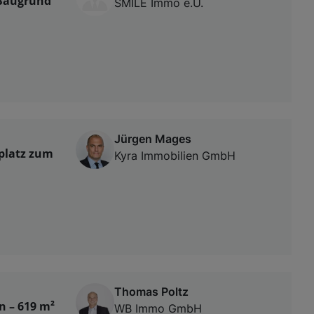
 Baugrund
SMILE Immo e.U.
Jürgen Mages
platz zum
Kyra Immobilien GmbH
Thomas Poltz
n – 619 m²
WB Immo GmbH