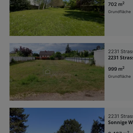
2
702 m
Grundfläche
2231 Stras
2231 Str
2
999 m
Grundfläche
2231 Stras
Sonnige W
2