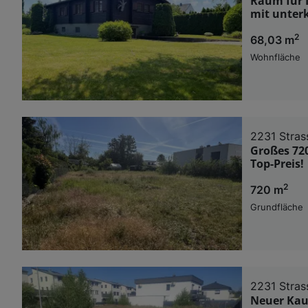
Raum für 
mit unterk
2
68,03 m
Wohnfläche
2231 Stras
Großes 72
Top-Preis!
2
720 m
Grundfläche
2231 Stras
Neuer Kauf