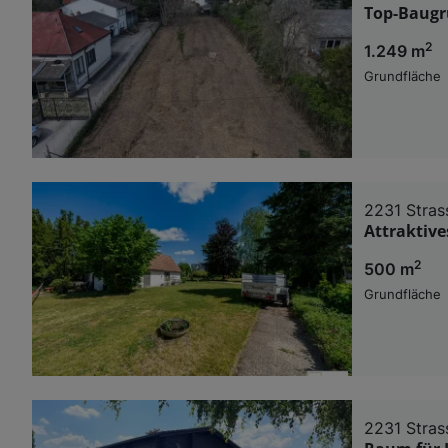
Top-Baugr
2
1.249 m
Grundfläche
2231 Stras
Attraktiv
2
500 m
Grundfläche
2231 Stras