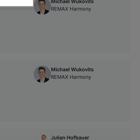
Michael Wukovits
REMAX Harmony
von oder Zugriff
und der
Michael Wukovits
REMAX Harmony
Julian Hofbauer