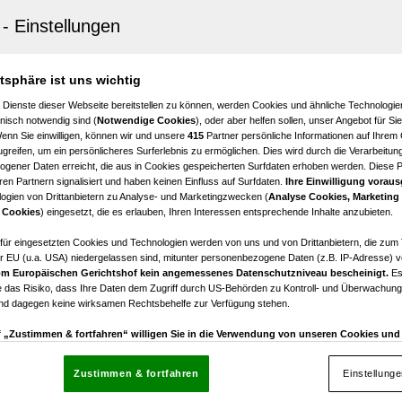
shof an der Nordbahn
ndstück in der Hans-Sachs-Straße! Diese Immobilie ist 
genauso spannend wie für Bauträger!
atsphäre ist uns wichtig
€ 379.900,00
 Dienste dieser Webseite bereitstellen zu können, werden Cookies und ähnliche Technologien
Kaufpreis
nisch notwendig sind (
Notwendige Cookies
), oder aber helfen sollen, unser Angebot für Si
Wenn Sie einwilligen, können wir und unsere
415
Partner persönliche Informationen auf Ihrem
greifen, um ein persönlicheres Surferlebnis zu ermöglichen. Dies wird durch die Verarbeitun
gener Daten erreicht, die aus in Cookies gespeicherten Surfdaten erhoben werden. Diese 
en Partnern signalisiert und haben keinen Einfluss auf Surfdaten.
Ihre Einwilligung voraus
ogien von Drittanbietern zu Analyse- und Marketingzwecken (
Analyse Cookies, Marketing
shof an der Nordbahn
 Cookies
) eingesetzt, die es erlauben, Ihren Interessen entsprechende Inhalte anzubieten.
NDSTÜCK IN STRASSHOF - SONNIG, RUHIG, ZENTRAL
afür eingesetzten Cookies und Technologien werden von uns und von Drittanbietern, die zum 
r EU (u.a. USA) niedergelassen sind, mitunter personenbezogene Daten (z.B. IP-Adresse) v
€ 275.000,00
m Europäischen Gerichtshof kein angemessenes Datenschutzniveau bescheinigt.
Es
Kaufpreis
 das Risiko, dass Ihre Daten dem Zugriff durch US-Behörden zu Kontroll- und Überwachu
und dagegen keine wirksamen Rechtsbehelfe zur Verfügung stehen.
uf „Zustimmen & fortfahren“ willigen Sie in die Verwendung von unseren Cookies un
rn (auch aus USA) ein.
In den Einstellungen können Sie jederzeit Ihre Präferenzen verwalt
gegen die Verarbeitung auf der Grundlage berechtigter Interessen einlegen. Klicken Sie dazu
Zustimmen & fortfahren
Einstellung
“, die sich auf jeder Seite unten im Footer befinden.