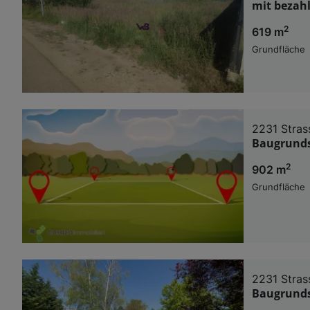
mit bezah
2
619 m
Grundfläche
2231 Stras
Baugrunds
2
902 m
Grundfläche
2231 Stras
Baugrunds