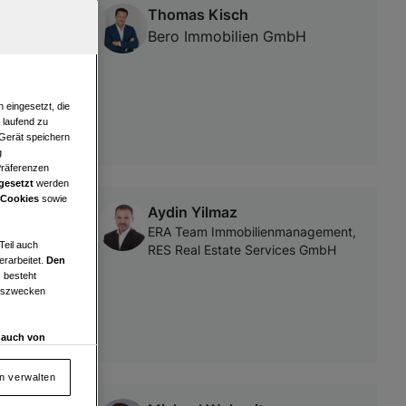
Thomas Kisch
für
Bero Immobilien GmbH
 eingesetzt, die
e laufend zu
 Gerät speichern
g
Präferenzen
gesetzt
werden
 Cookies
sowie
Aydin Yilmaz
ERA Team Immobilienmanagement,
Teil auch
RES Real Estate Services GmbH
erarbeitet.
Den
 besteht
ngszwecken
d auch von
en und
 auf „Cookie
en verwalten