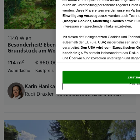
durch die Verarbeitung personenbezogener Daten e
werden. Diese Präferenzen werden unseren Partnern
Einwilligung vorausgesetzt
werden auch Technol
(
Analyse Cookies, Marketing Cookies
sowie
Fun
Interessen entsprechende Inhalte anzubieten.
Mit diesen dafür eingesetzten Cookies und Technol
1140 Wien
außerhalb der EU (u.a. USA) niedergelassen sind,
Besonderheit! Ebenes, voll aufgeschlossenes
verarbeitet.
Den USA wird vom Europäischen Ge
Grundstück am Wolfersberg
bescheinigt.
Es besteht insbesondere das Risiko,
und Überwachungszwecken unterliegen und dagege
2
114 m
€ 950.000,00
Mit Klick auf „Zustimmen & fortfahren“ willig
Wohnfläche
Kaufpreis
von Drittanbietern (auch aus USA) ein.
In den Ei
Zustim
und Widerspruch gegen die Verarbeitung auf der Gr
Einste
„Cookie Einstellungen“, die sich auf jeder Seite unt
Karin Hanika
Rudi Dräxler Immobilientreuhand GesmbH
Wir und unsere Partner verarbeiten 
Verwendung genauer Standortdaten. Endgeräteeigens
Zugriff auf Informationen auf einem Endgerät. Per
und der Performance von Inhalten, Zielgruppenfo
Liste der Partner (Lieferanten)