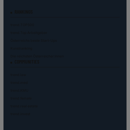
RANKINGS
trend.TOP500
trend.Top Arbeitgeber
Österreichs beste Start-Ups
Kunstranking
Die reichsten Österreicher:innen
COMMUNITIES
trend.law
trend.med
trend.KMU
trend.female
trend.real estate
trend.invest