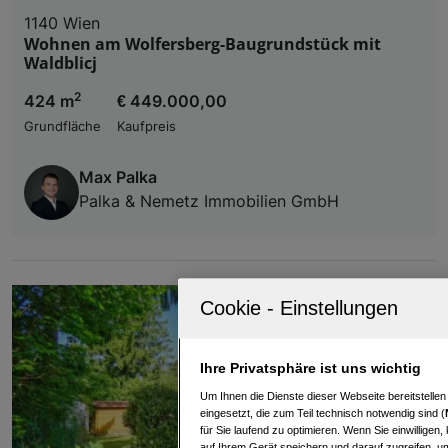
1140 Wien
Wohnen am Wolfersberg-Baugrundstück mit
Waldblicj
2
424 m
€ 449.000,00
Grundfläche
Kaufpreis
Max Palka
Palka & Nemetz Immobilien GmbH
Ihre Privatsphäre ist uns wichtig
Um Ihnen die Dienste dieser Webseite bereitstelle
eingesetzt, die zum Teil technisch notwendig sind (
für Sie laufend zu optimieren. Wenn Sie einwillige
auf Ihrem Gerät speichern und darauf zugreifen, um