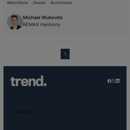
Wohnfläche
Zimmer
Bruttomiete
Michael Wukovits
REMAX Harmony
(current)
1
RANKINGS
trend.TOP500