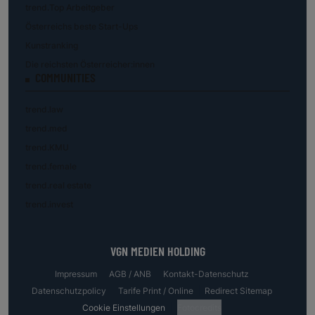
trend.Top Arbeitgeber
Österreichs beste Start-Ups
Kunstranking
Die reichsten Österreicher:innen
COMMUNITIES
trend.law
trend.med
trend.KMU
trend.female
trend.real estate
trend.invest
VGN MEDIEN HOLDING
Impressum
AGB / ANB
Kontakt-Datenschutz
Datenschutzpolicy
Tarife Print / Online
Redirect Sitemap
Cookie Einstellungen
Fotocredits