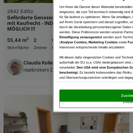
Um Ihnen die Dienste dieser Webseite bereitstelle
2842 Edlitz
eingesetzt, die zum Teil technisch notwendig sind (
Geförderte Genossenschaftswohnungen - Miete
für Sie laufend zu optimieren. Wenn Sie einwillige
mit Kaufrecht - INDIVIDUELLE FINANZIERUNG
auf Ihrem Gerät speichern und darauf zugreifen, um
durch die Verarbeitung personenbezogener Daten e
MÖGLICH !!!
werden. Diese Präferenzen werden unseren Partnern
Einwilligung vorausgesetzt
werden auch Technol
2
55,44 m
2
€ 586,84
(
Analyse Cookies, Marketing Cookies
sowie
Fun
Interessen entsprechende Inhalte anzubieten.
Wohnfläche
Zimmer
Bruttomiete
Mit diesen dafür eingesetzten Cookies und Technol
Claudia Koller
außerhalb der EU (u.a. USA) niedergelassen sind,
verarbeitet.
Den USA wird vom Europäischen Ge
realbrokers Dienstleistungs GmbH & Co KG
bescheinigt.
Es besteht insbesondere das Risiko,
und Überwachungszwecken unterliegen und dagege
Mit Klick auf „Zustimmen & fortfahren“ willig
von Drittanbietern (auch aus USA) ein.
In den Ei
Zustim
und Widerspruch gegen die Verarbeitung auf der Gr
Einste
„Cookie Einstellungen“, die sich auf jeder Seite unt
Wir und unsere Partner verarbeiten 
Verwendung genauer Standortdaten. Endgeräteeigens