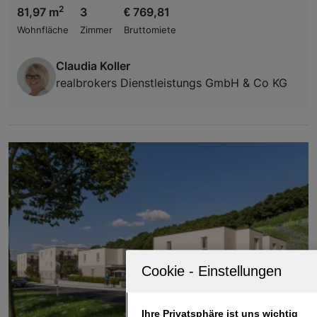
2
81,97 m
3
€ 769,81
Wohnfläche
Zimmer
Bruttomiete
Claudia Koller
realbrokers Dienstleistungs GmbH & Co KG
Ihre Privatsphäre ist uns wichtig