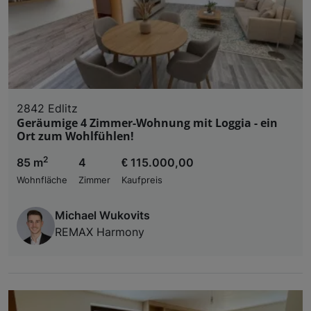
Zugriff auf Informationen auf einem Endgerät. Per
und der Performance von Inhalten, Zielgruppenfo
Liste der Partner (Lieferanten)
2842 Edlitz
Geräumige 4 Zimmer-Wohnung mit Loggia - ein
Ort zum Wohlfühlen!
2
85 m
4
€ 115.000,00
Wohnfläche
Zimmer
Kaufpreis
Michael Wukovits
REMAX Harmony