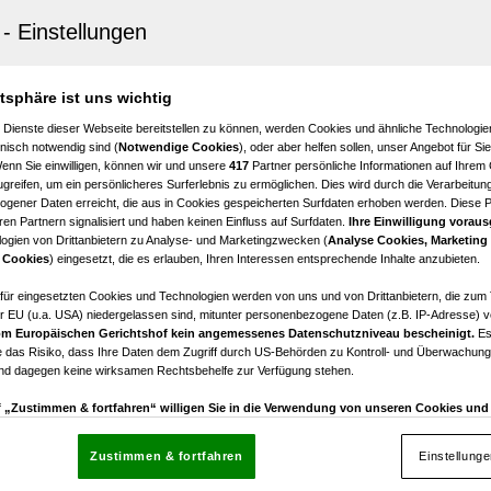
elhausen
k mit Abbruchhaus in Michelhausen
,00
atsphäre ist uns wichtig
 Dienste dieser Webseite bereitstellen zu können, werden Cookies und ähnliche Technologien
nisch notwendig sind (
Notwendige Cookies
), oder aber helfen sollen, unser Angebot für Si
Wenn Sie einwilligen, können wir und unsere
417
Partner persönliche Informationen auf Ihrem
greifen, um ein persönlicheres Surferlebnis zu ermöglichen. Dies wird durch die Verarbeitun
gener Daten erreicht, die aus in Cookies gespeicherten Surfdaten erhoben werden. Diese 
en Partnern signalisiert und haben keinen Einfluss auf Surfdaten.
Ihre Einwilligung voraus
ogien von Drittanbietern zu Analyse- und Marketingzwecken (
Analyse Cookies, Marketing
rsdorf
 Cookies
) eingesetzt, die es erlauben, Ihren Interessen entsprechende Inhalte anzubieten.
Optionen!
afür eingesetzten Cookies und Technologien werden von uns und von Drittanbietern, die zum 
r EU (u.a. USA) niedergelassen sind, mitunter personenbezogene Daten (z.B. IP-Adresse) v
€ 899.000,00
m Europäischen Gerichtshof kein angemessenes Datenschutzniveau bescheinigt.
Es
Kaufpreis
 das Risiko, dass Ihre Daten dem Zugriff durch US-Behörden zu Kontroll- und Überwachu
und dagegen keine wirksamen Rechtsbehelfe zur Verfügung stehen.
uf „Zustimmen & fortfahren“ willigen Sie in die Verwendung von unseren Cookies un
rn (auch aus USA) ein.
In den Einstellungen können Sie jederzeit Ihre Präferenzen verwalt
gegen die Verarbeitung auf der Grundlage berechtigter Interessen einlegen. Klicken Sie dazu
Zustimmen & fortfahren
Einstellung
“, die sich auf jeder Seite unten im Footer befinden.