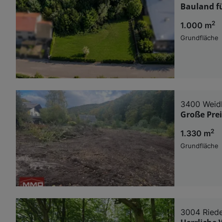
Bauland f
2
1.000 m
Grundfläche
3400 Weid
Große Prei
2
1.330 m
Grundfläche
3004 Ried