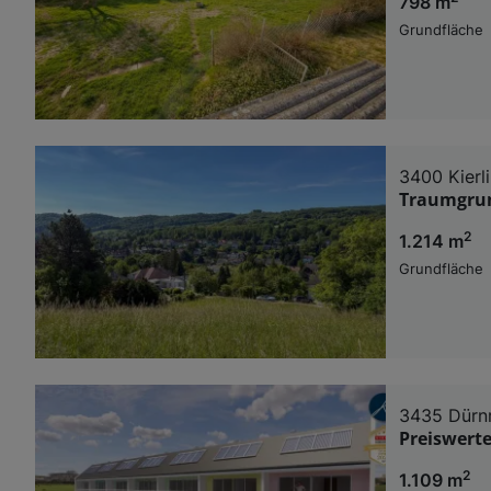
798 m
Grundfläche
3400 Kierl
Traumgrund
2
1.214 m
Grundfläche
3435 Dürn
Preiswerte
2
1.109 m