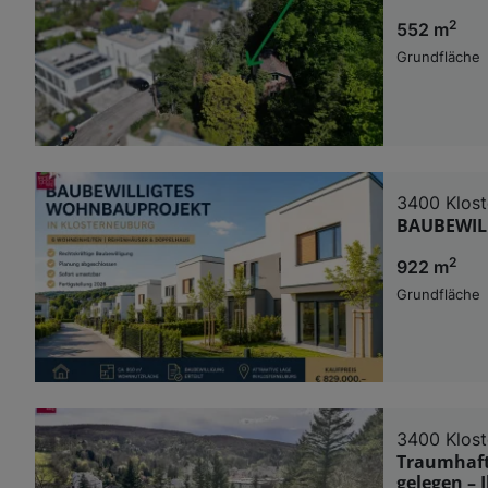
2
552 m
Grundfläche
3400 Klos
BAUBEWIL
2
922 m
Grundfläche
3400 Klos
Traumhafte
gelegen – 