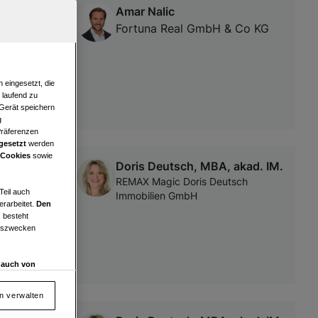
Amar Nalic
Fortuna Real GmbH & Co KG
 eingesetzt, die
e laufend zu
 Gerät speichern
g
Präferenzen
gesetzt
werden
 Cookies
sowie
Doris Deutsch, MBA, akad. IM.
REMAX Magic Doris Deutsch
Teil auch
Immobilien GmbH
erarbeitet.
Den
 besteht
ngszwecken
d auch von
en und
 auf „Cookie
en verwalten