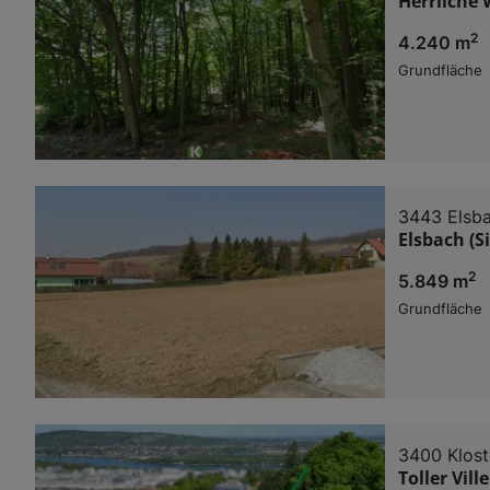
Herrliche
2
4.240 m
Grundfläche
3443 Elsb
Elsbach (S
2
5.849 m
Grundfläche
3400 Klos
Toller Vil