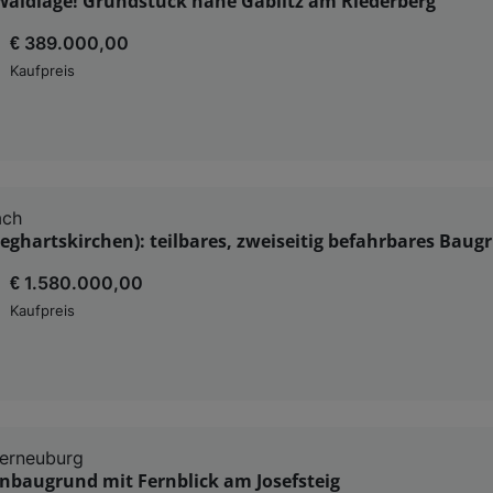
 Waldlage! Grundstück nahe Gablitz am Riederberg
€ 389.000,00
Kaufpreis
ach
ieghartskirchen): teilbares, zweiseitig befahrbares Bau
€ 1.580.000,00
Kaufpreis
terneuburg
lenbaugrund mit Fernblick am Josefsteig