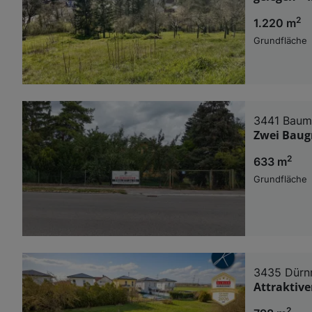
2
1.220 m
Grundfläche
3441 Baumg
Zwei Baug
2
633 m
Grundfläche
3435 Dürn
Attraktive
2