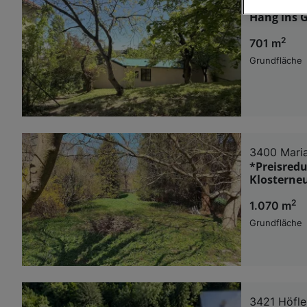
3400 Klos
Hang ins G
Wir und u
2
701 m
Verwendung g
auf Informat
Grundfläche
Performance 
Liste der Pa
3400 Mari
*Preisred
Klosterneu
2
1.070 m
Grundfläche
3421 Höfle