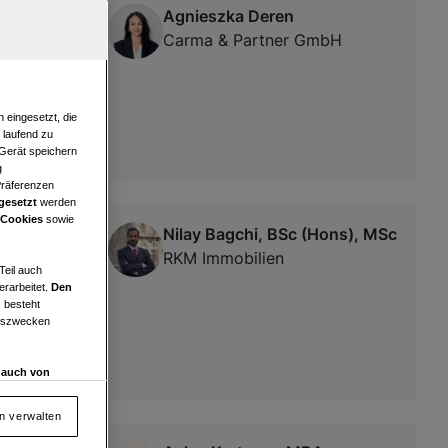
Agnieszka Deren
it ca
Carma & Partner GmbH
 eingesetzt, die
e laufend zu
 Gerät speichern
g
Präferenzen
gesetzt
werden
 Cookies
sowie
Nilay Bagchi, BSc (Hons), MSc
² wartet!
RKM Immobilien
Teil auch
erarbeitet.
Den
 besteht
ngszwecken
d auch von
en und
 auf „Cookie
en verwalten