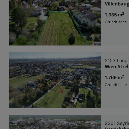
Villenbaug
2
1.335 m
Grundfläche
2103 Lang
Wien-Stre
2
1.769 m
Grundfläche
2201 Seyri