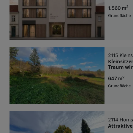
2
1.560 m
Grundfläche
2115 Klein
Kleinsitze
Traum wir
2
647 m
Grundfläche
2114 Horn
Attraktiv