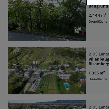
2102 Bisa
Baugrund 
Wir und u
2
2.444 m
Verwendung g
auf Informat
Grundfläche
Performance 
Liste der Pa
2103 Lang
Villenbaug
Bisamberg
2
1.335 m
Grundfläche
2103 Lang