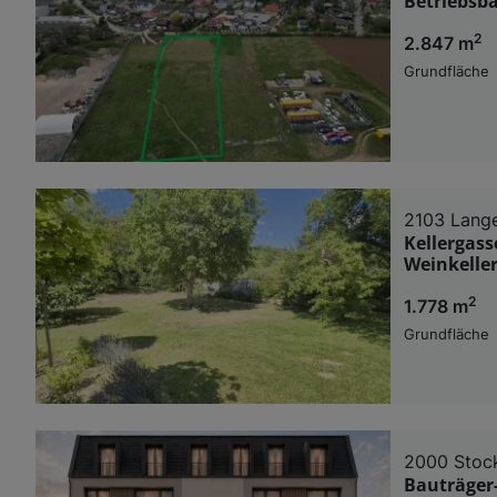
Betriebsb
2
2.847 m
Grundfläche
2103 Lang
Kellergass
Weinkelle
2
1.778 m
Grundfläche
2000 Stoc
Bauträger