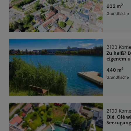
2
602 m
Grundfläche
2100 Korn
Zu heiß? D
eigenem u
2
440 m
Grundfläche
2100 Korn
Olé, Olé 
Seezugang