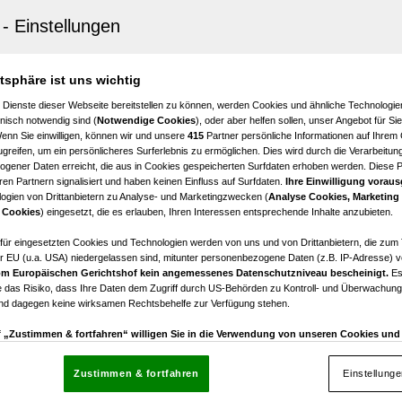
sfeld im Weinviertel
n im Speckgürtel Wiens - Großzügiges Baugrundstück m
atsphäre ist uns wichtig
€ 810.000,00
 Dienste dieser Webseite bereitstellen zu können, werden Cookies und ähnliche Technologien
Kaufpreis
nisch notwendig sind (
Notwendige Cookies
), oder aber helfen sollen, unser Angebot für Si
Wenn Sie einwilligen, können wir und unsere
415
Partner persönliche Informationen auf Ihrem
greifen, um ein persönlicheres Surferlebnis zu ermöglichen. Dies wird durch die Verarbeitun
gener Daten erreicht, die aus in Cookies gespeicherten Surfdaten erhoben werden. Diese 
en Partnern signalisiert und haben keinen Einfluss auf Surfdaten.
Ihre Einwilligung voraus
ogien von Drittanbietern zu Analyse- und Marketingzwecken (
Analyse Cookies, Marketing
orf
 Cookies
) eingesetzt, die es erlauben, Ihren Interessen entsprechende Inhalte anzubieten.
s Baugrundstück in Tresdorf – Ihr Eigenheim auf 782 m
afür eingesetzten Cookies und Technologien werden von uns und von Drittanbietern, die zum 
r EU (u.a. USA) niedergelassen sind, mitunter personenbezogene Daten (z.B. IP-Adresse) v
m Europäischen Gerichtshof kein angemessenes Datenschutzniveau bescheinigt.
Es
€ 391.000,00
 das Risiko, dass Ihre Daten dem Zugriff durch US-Behörden zu Kontroll- und Überwachu
Kaufpreis
und dagegen keine wirksamen Rechtsbehelfe zur Verfügung stehen.
uf „Zustimmen & fortfahren“ willigen Sie in die Verwendung von unseren Cookies un
rn (auch aus USA) ein.
In den Einstellungen können Sie jederzeit Ihre Präferenzen verwalt
gegen die Verarbeitung auf der Grundlage berechtigter Interessen einlegen. Klicken Sie dazu
Zustimmen & fortfahren
Einstellung
“, die sich auf jeder Seite unten im Footer befinden.