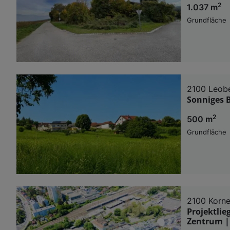
2
1.037 m
Grundfläche
2100 Leob
Sonniges B
2
500 m
Grundfläche
2100 Korn
Projektli
Zentrum | 