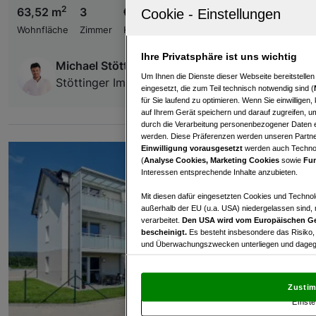
2
63,52 m
3
€ 295.472,00
Wohnfläche
Zimmer
Kaufpreis
Ihre Privatsphäre ist uns wichtig
Michael Stöttinger
Um Ihnen die Dienste dieser Webseite bereitstelle
Stöttinger Immobilien
eingesetzt, die zum Teil technisch notwendig sind (
für Sie laufend zu optimieren. Wenn Sie einwillige
auf Ihrem Gerät speichern und darauf zugreifen, um
durch die Verarbeitung personenbezogener Daten e
werden. Diese Präferenzen werden unseren Partnern
Einwilligung vorausgesetzt
werden auch Technol
(
Analyse Cookies, Marketing Cookies
sowie
Fun
Interessen entsprechende Inhalte anzubieten.
Mit diesen dafür eingesetzten Cookies und Technol
außerhalb der EU (u.a. USA) niedergelassen sind,
verarbeitet.
Den USA wird vom Europäischen Ge
bescheinigt.
Es besteht insbesondere das Risiko,
und Überwachungszwecken unterliegen und dagege
Mit Klick auf „Zustimmen & fortfahren“ willig
von Drittanbietern (auch aus USA) ein.
In den Ei
Zustim
und Widerspruch gegen die Verarbeitung auf der Gr
Einste
„Cookie Einstellungen“, die sich auf jeder Seite unt