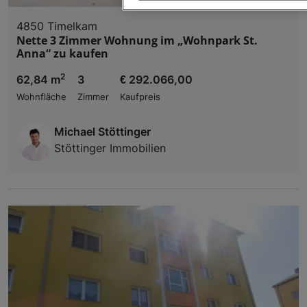
4850 Timelkam
Wir und unsere Partner verarbeiten 
Nette 3 Zimmer Wohnung im „Wohnpark St.
Verwendung genauer Standortdaten. Endgeräteeigens
Anna“ zu kaufen
Zugriff auf Informationen auf einem Endgerät. Per
und der Performance von Inhalten, Zielgruppenfo
2
62,84 m
3
€ 292.066,00
Liste der Partner (Lieferanten)
Wohnfläche
Zimmer
Kaufpreis
Michael Stöttinger
Stöttinger Immobilien