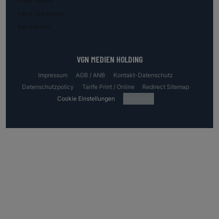
trend.female
trend.real estate
trend.invest
VGN MEDIEN HOLDING
Impressum
AGB / ANB
Kontakt-Datenschutz
Datenschutzpolicy
Tarife Print / Online
Redirect Sitemap
Cookie Einstellungen
Fotocredits