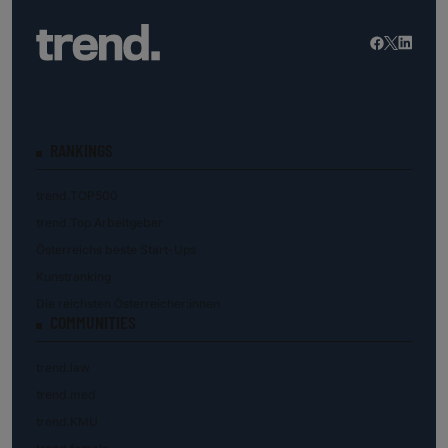
RANKINGS
trend.TOP500
trend.Top Arbeitgeber
Österreichs beste Start-Ups
Kunstranking
Die reichsten Österreicher:innen
COMMUNITIES
trend.law
trend.med
trend.KMU