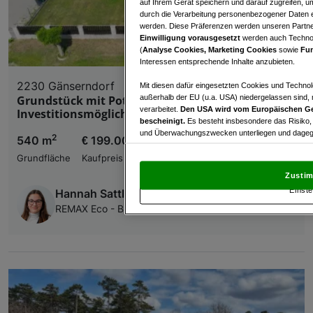
auf Ihrem Gerät speichern und darauf zugreifen, um
durch die Verarbeitung personenbezogener Daten e
werden. Diese Präferenzen werden unseren Partnern
Einwilligung vorausgesetzt
werden auch Technol
(
Analyse Cookies, Marketing Cookies
sowie
Fun
Interessen entsprechende Inhalte anzubieten.
2230 Gänserndorf
Mit diesen dafür eingesetzten Cookies und Technol
außerhalb der EU (u.a. USA) niedergelassen sind,
Grundstück mit Potenzial – Attraktive
verarbeitet.
Den USA wird vom Europäischen Ge
Investitionsmöglichkeit in ruhiger Wohnlage
bescheinigt.
Es besteht insbesondere das Risiko,
und Überwachungszwecken unterliegen und dagege
2
540 m
€ 199.000,00
Mit Klick auf „Zustimmen & fortfahren“ willig
Grundfläche
Kaufpreis
von Drittanbietern (auch aus USA) ein.
In den Ei
Zustim
und Widerspruch gegen die Verarbeitung auf der Gr
Einste
Hannah Sattler
„Cookie Einstellungen“, die sich auf jeder Seite unt
REMAX Eco - BR Immobilien Dienstleistungs GmbH
Wir und unsere Partner verarbeiten 
Verwendung genauer Standortdaten. Endgeräteeigens
Zugriff auf Informationen auf einem Endgerät. Per
und der Performance von Inhalten, Zielgruppenfo
Liste der Partner (Lieferanten)