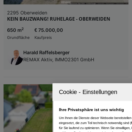
2295 Oberweiden
KEIN BAUZWANG! RUHELAGE - OBERWEIDEN
2
650 m
€ 75.000,00
Grundfläche
Kaufpreis
Harald Raffelsberger
REMAX Aktiv, IMMO2301 GmbH
Ihre Privatsphäre ist uns wichtig
Um Ihnen die Dienste dieser Webseite bereitstelle
eingesetzt, die zum Teil technisch notwendig sind (
für Sie laufend zu optimieren. Wenn Sie einwillige