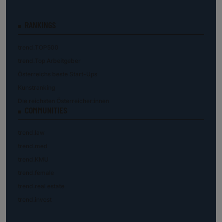
RANKINGS
trend.TOP500
trend.Top Arbeitgeber
Österreichs beste Start-Ups
Kunstranking
Die reichsten Österreicher:innen
COMMUNITIES
trend.law
trend.med
trend.KMU
trend.female
trend.real estate
trend.invest