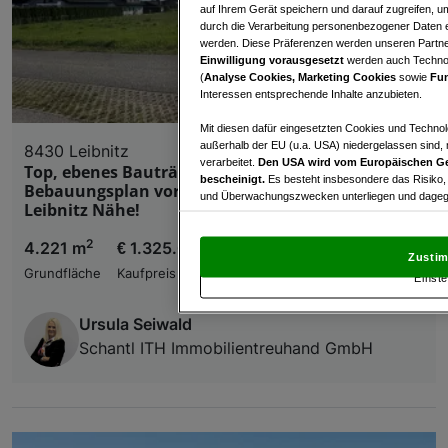
auf Ihrem Gerät speichern und darauf zugreifen, um
durch die Verarbeitung personenbezogener Daten e
werden. Diese Präferenzen werden unseren Partnern
Einwilligung vorausgesetzt
werden auch Technol
(
Analyse Cookies, Marketing Cookies
sowie
Fun
Interessen entsprechende Inhalte anzubieten.
Mit diesen dafür eingesetzten Cookies und Technol
außerhalb der EU (u.a. USA) niedergelassen sind,
8430 Leibnitz
verarbeitet.
Den USA wird vom Europäischen Ge
Top, ebenes Bauträgergrundstück mit BD 0,8 -
bescheinigt.
Es besteht insbesondere das Risiko,
Bebauungsplan vorhanden - gute Lage - Kaindorf -
und Überwachungszwecken unterliegen und dagege
Leibnitz Nähe!
Mit Klick auf „Zustimmen & fortfahren“ willig
2
4.221 m
€ 1.325.000,00
von Drittanbietern (auch aus USA) ein.
In den Ei
Zustim
und Widerspruch gegen die Verarbeitung auf der Gr
Grundfläche
Kaufpreis
Einste
„Cookie Einstellungen“, die sich auf jeder Seite unt
Ursula Seiwald
Wir und unsere Partner verarbeiten 
Schantl ITH Immobilientreuhand GmbH
Verwendung genauer Standortdaten. Endgeräteeigens
Zugriff auf Informationen auf einem Endgerät. Per
und der Performance von Inhalten, Zielgruppenfo
Liste der Partner (Lieferanten)