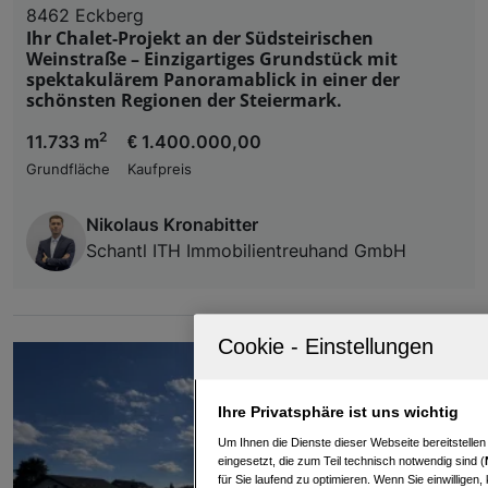
8462 Eckberg
Ihr Chalet-Projekt an der Südsteirischen
Weinstraße – Einzigartiges Grundstück mit
spektakulärem Panoramablick in einer der
schönsten Regionen der Steiermark.
2
11.733 m
€ 1.400.000,00
Grundfläche
Kaufpreis
Nikolaus Kronabitter
Schantl ITH Immobilientreuhand GmbH
Ihre Privatsphäre ist uns wichtig
Um Ihnen die Dienste dieser Webseite bereitstelle
eingesetzt, die zum Teil technisch notwendig sind (
für Sie laufend zu optimieren. Wenn Sie einwillige