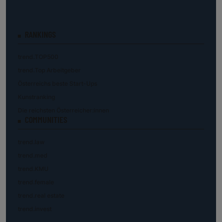
RANKINGS
trend.TOP500
trend.Top Arbeitgeber
Österreichs beste Start-Ups
Kunstranking
Die reichsten Österreicher:innen
COMMUNITIES
trend.law
trend.med
trend.KMU
trend.female
trend.real estate
trend.invest