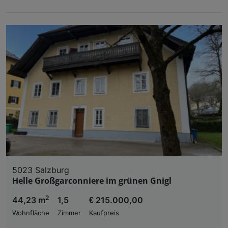
5023 Salzburg
Helle Großgarconniere im grünen Gnigl
2
44,23 m
1,5
€ 215.000,00
Wohnfläche
Zimmer
Kaufpreis