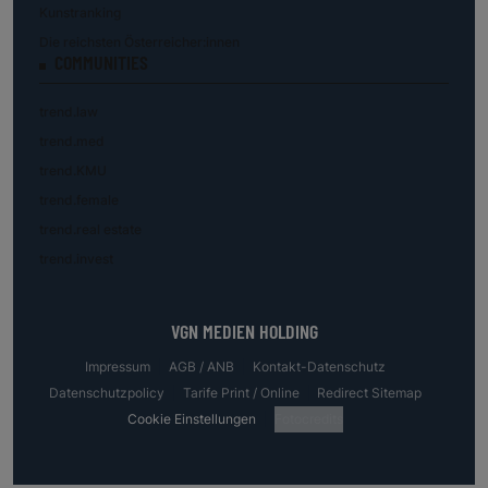
Kunstranking
Die reichsten Österreicher:innen
COMMUNITIES
trend.law
trend.med
trend.KMU
trend.female
trend.real estate
trend.invest
VGN MEDIEN HOLDING
Impressum
AGB / ANB
Kontakt-Datenschutz
Datenschutzpolicy
Tarife Print / Online
Redirect Sitemap
Cookie Einstellungen
Fotocredits