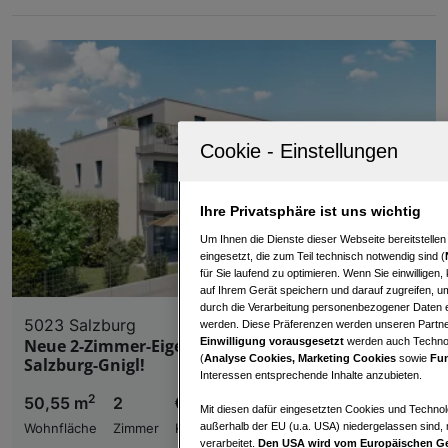
Ihre Privatsphäre ist uns wichtig
Um Ihnen die Dienste dieser Webseite bereitstelle
eingesetzt, die zum Teil technisch notwendig sind (
für Sie laufend zu optimieren. Wenn Sie einwillige
auf Ihrem Gerät speichern und darauf zugreifen, um
durch die Verarbeitung personenbezogener Daten e
5023 Salzburg
werden. Diese Präferenzen werden unseren Partnern
Einwilligung vorausgesetzt
werden auch Technol
Neue 2-Zimmer-Eigentumswohnung | Wohnen in
(
Analyse Cookies, Marketing Cookies
sowie
Fun
Salzburg-Gnigl!
Interessen entsprechende Inhalte anzubieten.
2
50,55 m
2
€ 438.000,00
Mit diesen dafür eingesetzten Cookies und Technol
außerhalb der EU (u.a. USA) niedergelassen sind,
Wohnfläche
Zimmer
Kaufpreis
verarbeitet.
Den USA wird vom Europäischen Ge