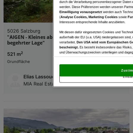
durch die Verarbeitung personenbezogener Daten e
werden. Diese Präferenzen werden unseren Partnern
Einwilligung vorausgesetzt
werden auch Technol
(
Analyse Cookies, Marketing Cookies
sowie
Fun
Interessen entsprechende Inhalte anzubieten.
5026 Salzburg
Mit diesen dafür eingesetzten Cookies und Technol
"AIGEN - Kleines aber Feines Grundstück in
außerhalb der EU (u.a. USA) niedergelassen sind,
begehrter Lage"
verarbeitet.
Den USA wird vom Europäischen Ge
bescheinigt.
Es besteht insbesondere das Risiko,
2
und Überwachungszwecken unterliegen und dagege
521 m
Grundfläche
Mit Klick auf „Zustimmen & fortfahren“ willig
von Drittanbietern (auch aus USA) ein.
In den Ei
Zustim
und Widerspruch gegen die Verarbeitung auf der Gr
Elias Lassoued
Einste
„Cookie Einstellungen“, die sich auf jeder Seite unt
MIA Real Estate GmbH
Wir und unsere Partner verarbeiten 
Verwendung genauer Standortdaten. Endgeräteeigens
Zugriff auf Informationen auf einem Endgerät. Per
und der Performance von Inhalten, Zielgruppenfo
Liste der Partner (Lieferanten)