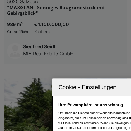
5020 Salzburg
"MAXGLAN - Sonniges Baugrundstück mit
Gebirgsblick"
2
989 m
€ 1.100.000,00
Grundfläche
Kaufpreis
Siegfried Seidl
MIA Real Estate GmbH
Ihre Privatsphäre ist uns wichtig
Um Ihnen die Dienste dieser Webseite bereitstelle
eingesetzt, die zum Teil technisch notwendig sind (
für Sie laufend zu optimieren. Wenn Sie einwillige
auf Ihrem Gerät speichern und darauf zugreifen, um