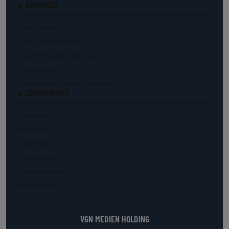
RANKINGS
trend.TOP500
trend.Top Arbeitgeber
Österreichs beste Start-Ups
Kunstranking
Die reichsten Österreicher:innen
COMMUNITIES
trend.law
trend.med
trend.KMU
trend.female
trend.real estate
trend.invest
VGN MEDIEN HOLDING