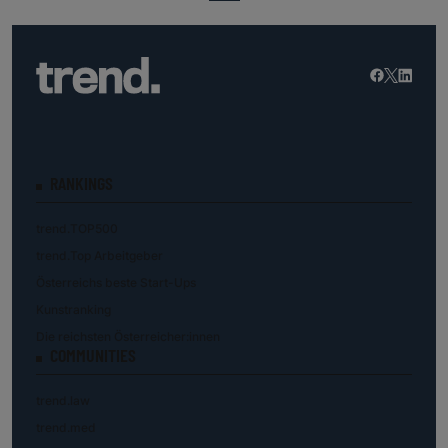
RANKINGS
trend.TOP500
trend.Top Arbeitgeber
Österreichs beste Start-Ups
Kunstranking
Die reichsten Österreicher:innen
COMMUNITIES
trend.law
trend.med