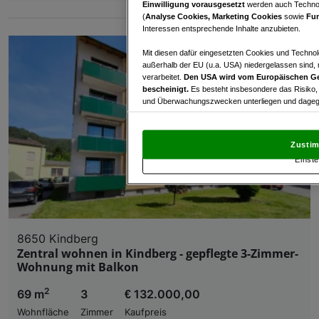
Einwilligung vorausgesetzt
werden auch Technol
(
Analyse Cookies, Marketing Cookies
sowie
Fun
Interessen entsprechende Inhalte anzubieten.
Mit diesen dafür eingesetzten Cookies und Technol
außerhalb der EU (u.a. USA) niedergelassen sind,
verarbeitet.
Den USA wird vom Europäischen Ge
bescheinigt.
Es besteht insbesondere das Risiko,
und Überwachungszwecken unterliegen und dagege
Mit Klick auf „Zustimmen & fortfahren“ willig
von Drittanbietern (auch aus USA) ein.
In den Ei
Zustim
und Widerspruch gegen die Verarbeitung auf der Gr
Einste
„Cookie Einstellungen“, die sich auf jeder Seite unt
Wir und unsere Partner verarbeiten 
Verwendung genauer Standortdaten. Endgeräteeigens
Zugriff auf Informationen auf einem Endgerät. Per
8650 Kindberg
und der Performance von Inhalten, Zielgruppenfo
Zentral wohnen in Kindberg - gepflegte 3-Zimmer-
Wohnung mit Balkon
Liste der Partner (Lieferanten)
2
69 m
3
€ 132.000,00
Wohnfläche
Zimmer
Kaufpreis