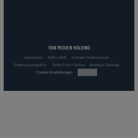
trend.KMU
trend.female
trend.real estate
trend.invest
VGN MEDIEN HOLDING
Impressum
AGB / ANB
Kontakt-Datenschutz
Datenschutzpolicy
Tarife Print / Online
Redirect Sitemap
Cookie Einstellungen
Fotocredits