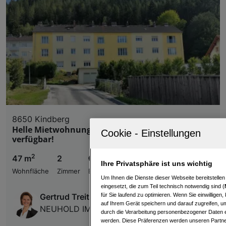
8650 Kindberg
Helle Mietwohnung im Erdgeschoß - sofort
verfügbar!
2
47 m
2
€ 555,30
Ihre Privatsphäre ist uns wichtig
Wohnfläche
Zimmer
Bruttomiete
Um Ihnen die Dienste dieser Webseite bereitstelle
eingesetzt, die zum Teil technisch notwendig sind (
für Sie laufend zu optimieren. Wenn Sie einwillige
Gertrud Treitler
auf Ihrem Gerät speichern und darauf zugreifen, um
NEUHOLD IMMOBILIEN GmbH
durch die Verarbeitung personenbezogener Daten e
werden. Diese Präferenzen werden unseren Partnern