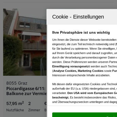
Ihre Privatsphäre ist uns wichtig
Um Ihnen die Dienste dieser Webseite bereitstelle
eingesetzt, die zum Teil technisch notwendig sind (
für Sie laufend zu optimieren. Wenn Sie einwillige
auf Ihrem Gerät speichern und darauf zugreifen, um
durch die Verarbeitung personenbezogener Daten e
werden. Diese Präferenzen werden unseren Partnern
Einwilligung vorausgesetzt
werden auch Technol
(
Analyse Cookies, Marketing Cookies
sowie
Fun
Interessen entsprechende Inhalte anzubieten.
8055 Graz
Mit diesen dafür eingesetzten Cookies und Technol
Piccardigasse 6/11: Charmante Maisonette mit 2
außerhalb der EU (u.a. USA) niedergelassen sind,
Balkone zur Vermietung
verarbeitet.
Den USA wird vom Europäischen Ge
bescheinigt.
Es besteht insbesondere das Risiko,
und Überwachungszwecken unterliegen und dagege
2
57,95 m
2
€ 786,07
Nutzfläche
Zimmer
Bruttomiete
Mit Klick auf „Zustimmen & fortfahren“ willig
von Drittanbietern (auch aus USA) ein.
In den Ei