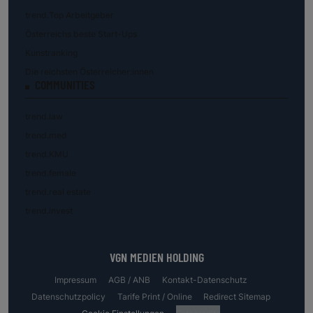
trend.Top Arbeitgeber
Österreichs beste Start-Ups
Kunstranking
Die reichsten Österreicher:innen
COMMUNITIES
trend.law
trend.med
trend.KMU
trend.female
trend.real estate
trend.invest
VGN MEDIEN HOLDING
Impressum
AGB / ANB
Kontakt-Datenschutz
Datenschutzpolicy
Tarife Print / Online
Redirect Sitemap