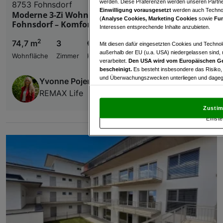
werden. Diese Präferenzen werden unseren Partnern
8753 Fohnsdorf
Einwilligung vorausgesetzt
werden auch Technol
Moderne 3-Zi Wohnung Erstbezug mit Balkon in
(
Analyse Cookies, Marketing Cookies
sowie
Fun
Fohnsdorf – Komfortabel, barrierefrei, zentral!
Interessen entsprechende Inhalte anzubieten.
2
74,7 m
3
€ 215.000,00
Mit diesen dafür eingesetzten Cookies und Technol
außerhalb der EU (u.a. USA) niedergelassen sind,
Wohnfläche
Zimmer
Kaufpreis
verarbeitet.
Den USA wird vom Europäischen Ge
bescheinigt.
Es besteht insbesondere das Risiko,
und Überwachungszwecken unterliegen und dagege
Yvonne Pojer
REMAX Life
Mit Klick auf „Zustimmen & fortfahren“ willig
von Drittanbietern (auch aus USA) ein.
In den Ei
Zustim
und Widerspruch gegen die Verarbeitung auf der Gr
Einste
„Cookie Einstellungen“, die sich auf jeder Seite unt
Wir und unsere Partner verarbeiten 
Verwendung genauer Standortdaten. Endgeräteeigens
Zugriff auf Informationen auf einem Endgerät. Per
und der Performance von Inhalten, Zielgruppenfo
Liste der Partner (Lieferanten)