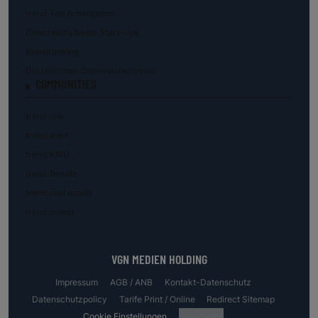
trend.Top Arbeitgeber
Österreichs beste Start-Ups
Kunstranking
Die reichsten Österreicher:innen
COMMUNITIES
trend.law
trend.med
trend.KMU
trend.female
trend.real estate
trend.invest
VGN MEDIEN HOLDING
Impressum
AGB / ANB
Kontakt-Datenschutz
Datenschutzpolicy
Tarife Print / Online
Redirect Sitemap
Cookie Einstellungen
Fotocredits