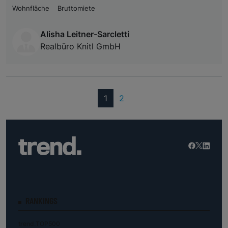
Wohnfläche
Bruttomiete
Alisha Leitner-Sarcletti
Realbüro Knitl GmbH
(current)
1
2
RANKINGS
trend.TOP500