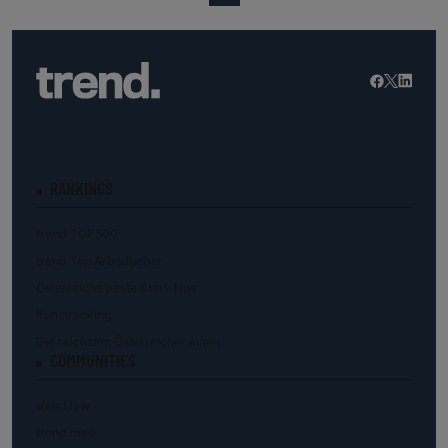
RANKINGS
trend.TOP500
trend.Top Arbeitgeber
Österreichs beste Start-Ups
Kunstranking
Die reichsten Österreicher:innen
COMMUNITIES
trend.law
trend.med