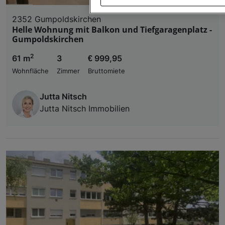
2352 Gumpoldskirchen
Wir und unsere Partner verarbeiten 
Helle Wohnung mit Balkon und Tiefgaragenplatz -
Gumpoldskirchen
Verwendung genauer Standortdaten. Endgeräteeigens
Zugriff auf Informationen auf einem Endgerät. Per
2
61 m
3
€ 999,95
und der Performance von Inhalten, Zielgruppenfo
Liste der Partner (Lieferanten)
Wohnfläche
Zimmer
Bruttomiete
Jutta Nitsch
Jutta Nitsch Immobilien