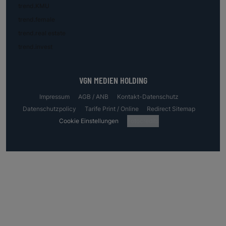
trend.KMU
trend.female
trend.real estate
trend.invest
VGN MEDIEN HOLDING
Impressum
AGB / ANB
Kontakt-Datenschutz
Datenschutzpolicy
Tarife Print / Online
Redirect Sitemap
Cookie Einstellungen
Fotocredits