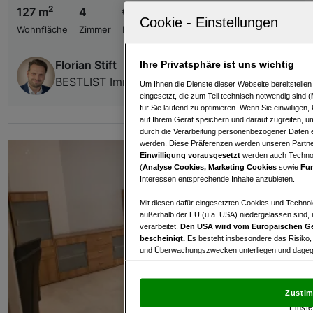
2
127 m
4
€ 250.000,00
Wohnfläche
Zimmer
Kaufpreis
Florian Stift
Ihre Privatsphäre ist uns wichtig
BESTLIST Immobilien GmbH
Um Ihnen die Dienste dieser Webseite bereitstelle
eingesetzt, die zum Teil technisch notwendig sind (
für Sie laufend zu optimieren. Wenn Sie einwillige
auf Ihrem Gerät speichern und darauf zugreifen, um
durch die Verarbeitung personenbezogener Daten e
werden. Diese Präferenzen werden unseren Partnern
Einwilligung vorausgesetzt
werden auch Technol
(
Analyse Cookies, Marketing Cookies
sowie
Fun
Interessen entsprechende Inhalte anzubieten.
Mit diesen dafür eingesetzten Cookies und Technol
außerhalb der EU (u.a. USA) niedergelassen sind,
verarbeitet.
Den USA wird vom Europäischen Ge
bescheinigt.
Es besteht insbesondere das Risiko,
und Überwachungszwecken unterliegen und dagege
Mit Klick auf „Zustimmen & fortfahren“ willig
von Drittanbietern (auch aus USA) ein.
In den Ei
Zustim
und Widerspruch gegen die Verarbeitung auf der Gr
Einste
„Cookie Einstellungen“, die sich auf jeder Seite unt