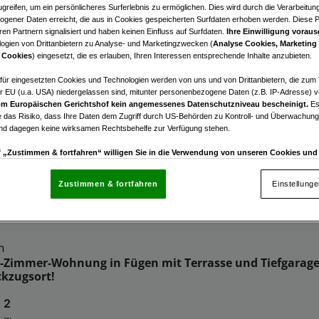
greifen, um ein persönlicheres Surferlebnis zu ermöglichen. Dies wird durch die Verarbeitun
bilien zur Verfügung.
gener Daten erreicht, die aus in Cookies gespeicherten Surfdaten erhoben werden. Diese 
en Partnern signalisiert und haben keinen Einfluss auf Surfdaten.
Ihre Einwilligung voraus
ogien von Drittanbietern zu Analyse- und Marketingzwecken (
Analyse Cookies, Marketing
ie unsere alternativen Angebote.
 Cookies
) eingesetzt, die es erlauben, Ihren Interessen entsprechende Inhalte anzubieten.
afür eingesetzten Cookies und Technologien werden von uns und von Drittanbietern, die zum 
l
r EU (u.a. USA) niedergelassen sind, mitunter personenbezogene Daten (z.B. IP-Adresse) v
 in Kappl: Modernes Wohnen mit Fußbodenheizung und 
m Europäischen Gerichtshof kein angemessenes Datenschutzniveau bescheinigt.
Es
 das Risiko, dass Ihre Daten dem Zugriff durch US-Behörden zu Kontroll- und Überwachu
und dagegen keine wirksamen Rechtsbehelfe zur Verfügung stehen.
3
€ 405.790,00
Zimmer
Kaufpreis
uf „Zustimmen & fortfahren“ willigen Sie in die Verwendung von unseren Cookies un
rn (auch aus USA) ein.
In den Einstellungen können Sie jederzeit Ihre Präferenzen verwalt
gegen die Verarbeitung auf der Grundlage berechtigter Interessen einlegen. Klicken Sie dazu
Zustimmen & fortfahren
Einstellung
“, die sich auf jeder Seite unten im Footer befinden.
nsere Partner verarbeiten Daten, um Folgendes bereitzustellen:
n
enauer Standortdaten. Endgeräteeigenschaften zur Identifikation aktiv abfragen. Speichern 
-Zimmer-Wohnung in Fügen mit Terrasse und Tiefgarage 
ionen auf einem Endgerät. Personalisierte Werbung und Inhalte, Messung von Werbeleistung 
ckzugsort!
von Inhalten, Zielgruppenforschung sowie Entwicklung und Verbesserung von Angeboten.
rtner (Lieferanten)
2