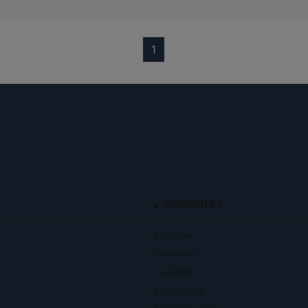
(current)
1
COMMUNITIES
trend.law
trend.med
trend.KMU
trend.female