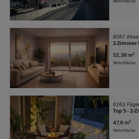
Wohnfläche
6067 Abs
2-Zimmer-
2
52,36 m
Wohnfläche
6263 Füge
Top 5 - 2-
2
47,6 m
Wohnfläche