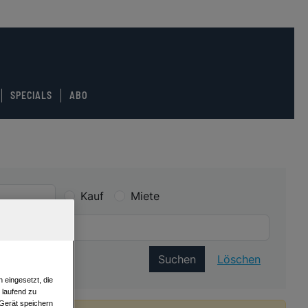
SPECIALS
ABO
Kauf
Miete
Suchen
Löschen
 eingesetzt, die
e laufend zu
 Gerät speichern