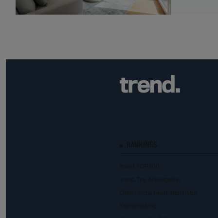
RANKINGS
trend.TOP500
trend.Top Arbeitgeber
Österreichs beste Start-Ups
Kunstranking