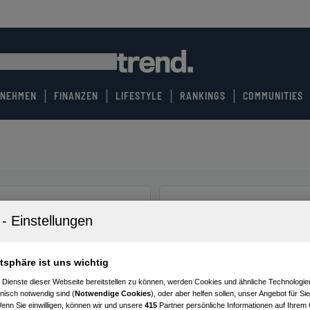
RNEHMEN
FINANZEN
LIFESTYLE
RANKINGS
COMMUNITIES
atsphäre ist uns wichtig
 Dienste dieser Webseite bereitstellen zu können, werden Cookies und ähnliche Technologien
nisch notwendig sind (
Notwendige Cookies
), oder aber helfen sollen, unser Angebot für Si
Wenn Sie einwilligen, können wir und unsere
415
Partner persönliche Informationen auf Ihrem