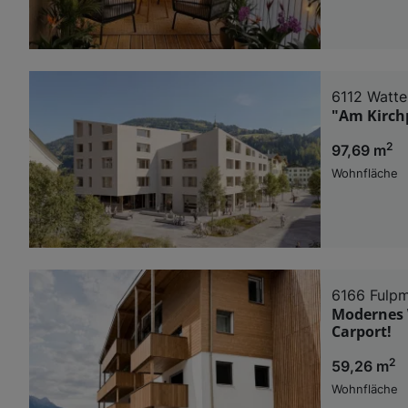
6112 Watte
"Am Kirch
2
97,69 m
Wohnfläche
6166 Fulp
Modernes 
Carport!
2
59,26 m
Wohnfläche