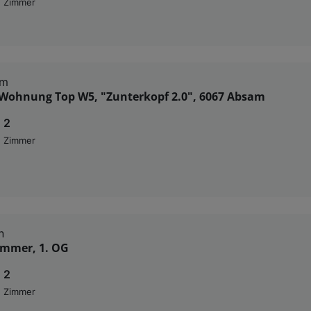
Zimmer
am
Wohnung Top W5, "Zunterkopf 2.0", 6067 Absam
2
Zimmer
n
Zimmer, 1. OG
2
Zimmer