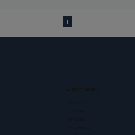
(current)
1
COMMUNITIES
trend.law
trend.med
trend.KMU
trend.female