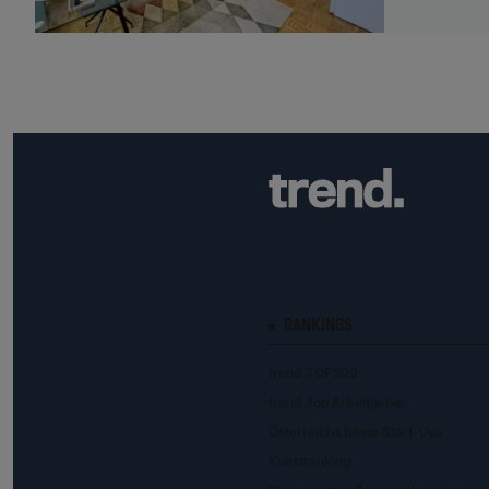
RANKINGS
trend.TOP500
trend.Top Arbeitgeber
Österreichs beste Start-Ups
Kunstranking