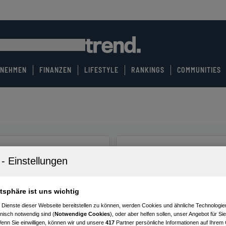
RNEHMEN
FINANZEN
LIFESTYLE
RANKINGS
COMMUNITIES
atsphäre ist uns wichtig
 Dienste dieser Webseite bereitstellen zu können, werden Cookies und ähnliche Technologien
nisch notwendig sind (
Notwendige Cookies
), oder aber helfen sollen, unser Angebot für Si
Wenn Sie einwilligen, können wir und unsere
417
Partner persönliche Informationen auf Ihrem