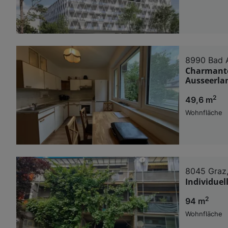
8990 Bad 
Charmante
Ausseerla
2
49,6 m
Wohnfläche
8045 Graz,
Individuel
2
94 m
Wohnfläche