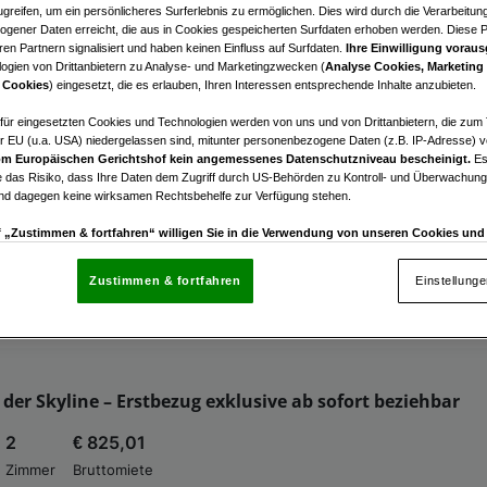
greifen, um ein persönlicheres Surferlebnis zu ermöglichen. Dies wird durch die Verarbeitun
bilien zur Verfügung.
gener Daten erreicht, die aus in Cookies gespeicherten Surfdaten erhoben werden. Diese 
en Partnern signalisiert und haben keinen Einfluss auf Surfdaten.
Ihre Einwilligung voraus
ogien von Drittanbietern zu Analyse- und Marketingzwecken (
Analyse Cookies, Marketing
ie unsere alternativen Angebote.
 Cookies
) eingesetzt, die es erlauben, Ihren Interessen entsprechende Inhalte anzubieten.
afür eingesetzten Cookies und Technologien werden von uns und von Drittanbietern, die zum 
r EU (u.a. USA) niedergelassen sind, mitunter personenbezogene Daten (z.B. IP-Adresse) v
TE GARTENWOHNUNG I 2 ZIMMER + TIEFGARAGE | ERD
m Europäischen Gerichtshof kein angemessenes Datenschutzniveau bescheinigt.
Es
 das Risiko, dass Ihre Daten dem Zugriff durch US-Behörden zu Kontroll- und Überwachu
 TERRASSE | CA 55 QM I ROTO IMMOBILIEN
und dagegen keine wirksamen Rechtsbehelfe zur Verfügung stehen.
2
€ 198.500,00
uf „Zustimmen & fortfahren“ willigen Sie in die Verwendung von unseren Cookies un
rn (auch aus USA) ein.
In den Einstellungen können Sie jederzeit Ihre Präferenzen verwalt
Zimmer
Kaufpreis
gegen die Verarbeitung auf der Grundlage berechtigter Interessen einlegen. Klicken Sie dazu
Zustimmen & fortfahren
Einstellung
“, die sich auf jeder Seite unten im Footer befinden.
nsere Partner verarbeiten Daten, um Folgendes bereitzustellen:
enauer Standortdaten. Endgeräteeigenschaften zur Identifikation aktiv abfragen. Speichern 
der Skyline – Erstbezug exklusive ab sofort beziehbar
ionen auf einem Endgerät. Personalisierte Werbung und Inhalte, Messung von Werbeleistung 
von Inhalten, Zielgruppenforschung sowie Entwicklung und Verbesserung von Angeboten.
2
€ 825,01
rtner (Lieferanten)
Zimmer
Bruttomiete