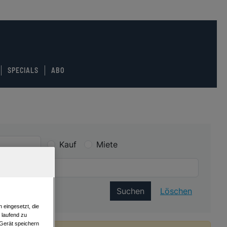
SPECIALS
ABO
Kauf
Miete
Suchen
Löschen
 eingesetzt, die
e laufend zu
 Gerät speichern