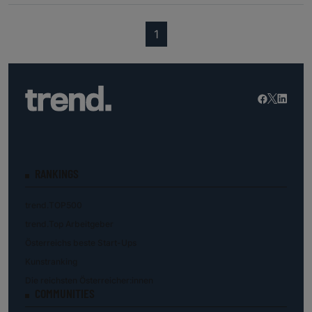
(current)
1
RANKINGS
trend.TOP500
trend.Top Arbeitgeber
Österreichs beste Start-Ups
Kunstranking
Die reichsten Österreicher:innen
COMMUNITIES