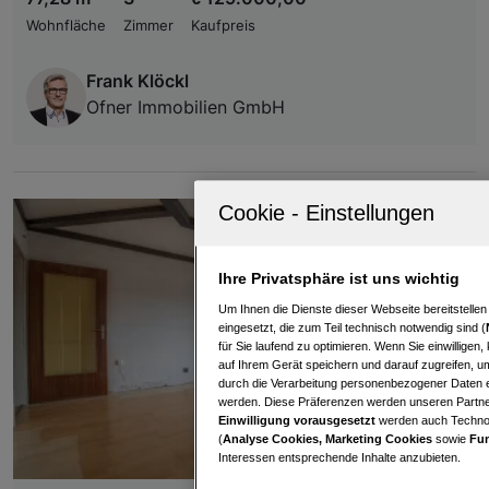
Wohnfläche
Zimmer
Kaufpreis
Frank Klöckl
Ofner Immobilien GmbH
Ihre Privatsphäre ist uns wichtig
Um Ihnen die Dienste dieser Webseite bereitstelle
eingesetzt, die zum Teil technisch notwendig sind (
für Sie laufend zu optimieren. Wenn Sie einwillige
auf Ihrem Gerät speichern und darauf zugreifen, um
durch die Verarbeitung personenbezogener Daten e
werden. Diese Präferenzen werden unseren Partnern
Einwilligung vorausgesetzt
werden auch Technol
(
Analyse Cookies, Marketing Cookies
sowie
Fun
Interessen entsprechende Inhalte anzubieten.