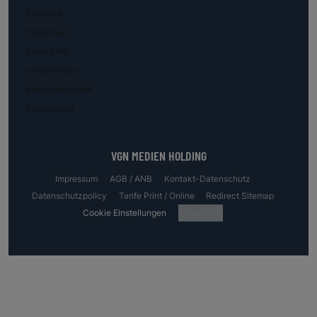
trend.law
trend.med
trend.KMU
trend.female
trend.real estate
trend.invest
VGN MEDIEN HOLDING
Impressum
AGB / ANB
Kontakt-Datenschutz
Datenschutzpolicy
Tarife Print / Online
Redirect Sitemap
Cookie Einstellungen
Fotocredits