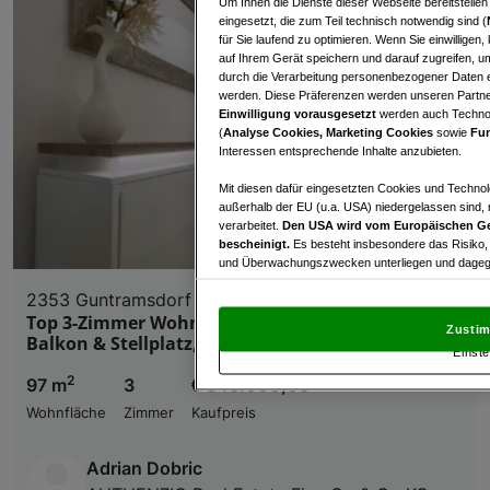
Um Ihnen die Dienste dieser Webseite bereitstelle
eingesetzt, die zum Teil technisch notwendig sind (
für Sie laufend zu optimieren. Wenn Sie einwillige
auf Ihrem Gerät speichern und darauf zugreifen, um
durch die Verarbeitung personenbezogener Daten e
werden. Diese Präferenzen werden unseren Partnern
Einwilligung vorausgesetzt
werden auch Technol
(
Analyse Cookies, Marketing Cookies
sowie
Fun
Interessen entsprechende Inhalte anzubieten.
Mit diesen dafür eingesetzten Cookies und Technol
außerhalb der EU (u.a. USA) niedergelassen sind,
verarbeitet.
Den USA wird vom Europäischen Ge
bescheinigt.
Es besteht insbesondere das Risiko,
und Überwachungszwecken unterliegen und dagege
2353 Guntramsdorf
Mit Klick auf „Zustimmen & fortfahren“ willig
Top 3-Zimmer Wohnung in Guntramsdorf, 97m²,
von Drittanbietern (auch aus USA) ein.
In den Ei
Zustim
und Widerspruch gegen die Verarbeitung auf der Gr
Balkon & Stellplatz, €345.000
Einste
„Cookie Einstellungen“, die sich auf jeder Seite unt
2
97 m
3
€ 345.000,00
Wohnfläche
Zimmer
Kaufpreis
Wir und unsere Partner verarbeiten 
Verwendung genauer Standortdaten. Endgeräteeigens
Adrian Dobric
Zugriff auf Informationen auf einem Endgerät. Per
und der Performance von Inhalten, Zielgruppenfo