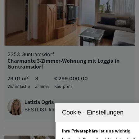
2353 Guntramsdorf
Charmante 3-Zimmer-Wohnung mit Loggia in
Guntramsdorf
2
79,01 m
3
€ 299.000,00
Wohnfläche
Zimmer
Kaufpreis
Letizia Ogris
BESTLIST Immobilien GmbH
Ihre Privatsphäre ist uns wichtig