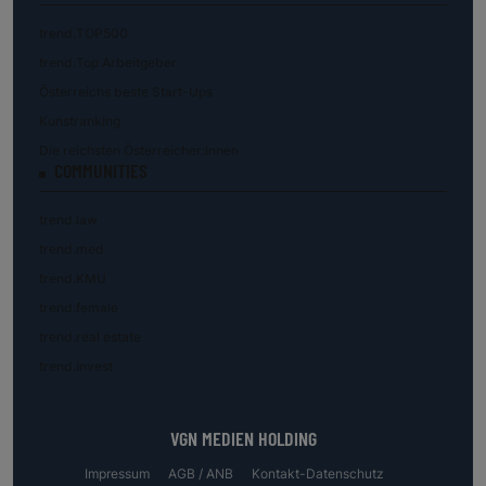
trend.TOP500
trend.Top Arbeitgeber
Österreichs beste Start-Ups
Kunstranking
Die reichsten Österreicher:innen
COMMUNITIES
trend.law
trend.med
trend.KMU
trend.female
trend.real estate
trend.invest
VGN MEDIEN HOLDING
Impressum
AGB / ANB
Kontakt-Datenschutz