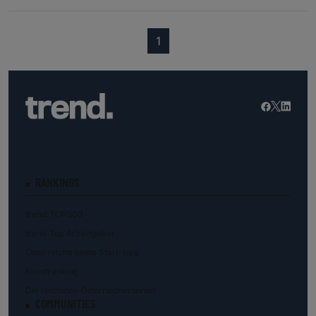
(current)
1
RANKINGS
trend.TOP500
trend.Top Arbeitgeber
Österreichs beste Start-Ups
Kunstranking
Die reichsten Österreicher:innen
COMMUNITIES