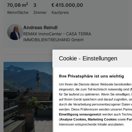
2
70,08 m
3
€ 415.000,00
Wohnfläche
Zimmer
Kaufpreis
Andreas Reindl
REMAX ImmoCenter - CASA TERRA
IMMOBILIENTREUHAND GmbH
Ihre Privatsphäre ist uns wichtig
Um Ihnen die Dienste dieser Webseite bereitstelle
eingesetzt, die zum Teil technisch notwendig sind (
für Sie laufend zu optimieren. Wenn Sie einwillige
auf Ihrem Gerät speichern und darauf zugreifen, um
durch die Verarbeitung personenbezogener Daten e
werden. Diese Präferenzen werden unseren Partnern
Einwilligung vorausgesetzt
werden auch Technol
(
Analyse Cookies, Marketing Cookies
sowie
Fun
Interessen entsprechende Inhalte anzubieten.