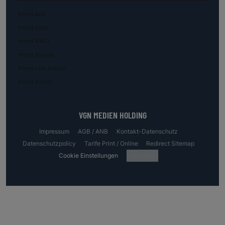
trend.law
trend.med
trend.KMU
trend.female
trend.real estate
trend.invest
VGN MEDIEN HOLDING
Impressum
AGB / ANB
Kontakt-Datenschutz
Datenschutzpolicy
Tarife Print / Online
Redirect Sitemap
Cookie Einstellungen
Fotocredits