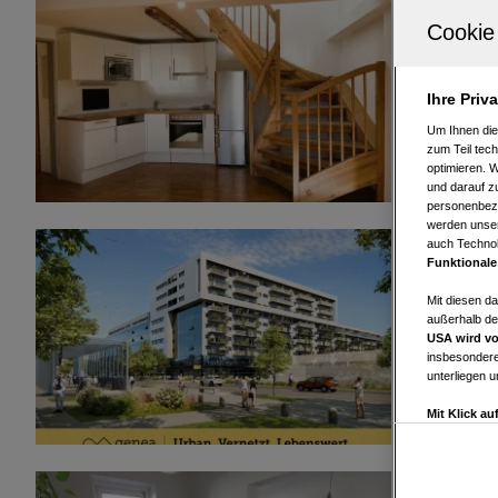
8010 Graz
Gemütlich
zentraler 
Ihre Priv
2
66,17 m
Um Ihnen die
Wohnfläche
zum Teil tech
optimieren. 
und darauf zu
personenbezo
werden unser
auch Technol
8010 Graz
Funktionale
Zentrales
Mit diesen d
außerhalb de
2
54,07 m
USA wird vo
Wohnfläche
insbesondere
unterliegen 
Mit Klick a
Drittanbiete
Widerspruch 
Einstellungen