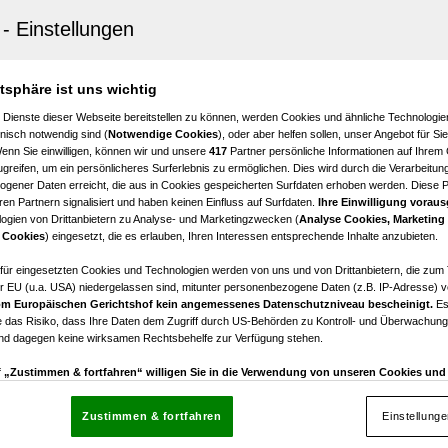
e Dachgeschosswohnung mit Balkon und ruhiger Dachte
Grazer Lage
atsphäre ist uns wichtig
2
€ 994,52
 Dienste dieser Webseite bereitstellen zu können, werden Cookies und ähnliche Technologien
Zimmer
Bruttomiete
nisch notwendig sind (
Notwendige Cookies
), oder aber helfen sollen, unser Angebot für Si
Wenn Sie einwilligen, können wir und unsere
417
Partner persönliche Informationen auf Ihrem
greifen, um ein persönlicheres Surferlebnis zu ermöglichen. Dies wird durch die Verarbeitun
gener Daten erreicht, die aus in Cookies gespeicherten Surfdaten erhoben werden. Diese 
en Partnern signalisiert und haben keinen Einfluss auf Surfdaten.
Ihre Einwilligung voraus
ogien von Drittanbietern zu Analyse- und Marketingzwecken (
Analyse Cookies, Marketing
 Cookies
) eingesetzt, die es erlauben, Ihren Interessen entsprechende Inhalte anzubieten.
 Wohnen | MQG | ERSTBEZUG | Ideal für Familien
afür eingesetzten Cookies und Technologien werden von uns und von Drittanbietern, die zum 
r EU (u.a. USA) niedergelassen sind, mitunter personenbezogene Daten (z.B. IP-Adresse) v
3
€ 798,17
m Europäischen Gerichtshof kein angemessenes Datenschutzniveau bescheinigt.
Es
Zimmer
Bruttomiete
 das Risiko, dass Ihre Daten dem Zugriff durch US-Behörden zu Kontroll- und Überwachu
und dagegen keine wirksamen Rechtsbehelfe zur Verfügung stehen.
uf „Zustimmen & fortfahren“ willigen Sie in die Verwendung von unseren Cookies un
rn (auch aus USA) ein.
In den Einstellungen können Sie jederzeit Ihre Präferenzen verwalt
gegen die Verarbeitung auf der Grundlage berechtigter Interessen einlegen. Klicken Sie dazu
Zustimmen & fortfahren
Einstellung
“, die sich auf jeder Seite unten im Footer befinden.