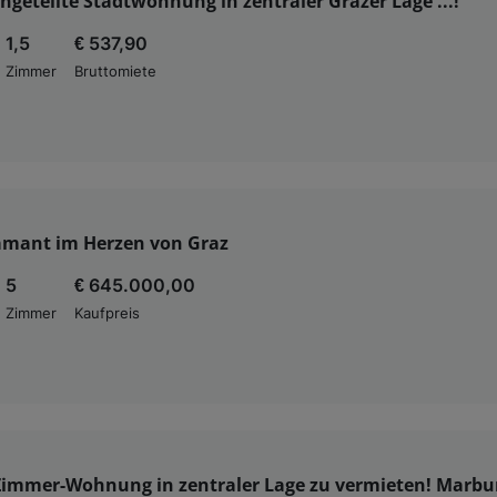
ngeteilte Stadtwohnung in zentraler Grazer Lage ...!
1,5
€ 537,90
Zimmer
Bruttomiete
amant im Herzen von Graz
5
€ 645.000,00
Zimmer
Kaufpreis
Zimmer-Wohnung in zentraler Lage zu vermieten! Marbur