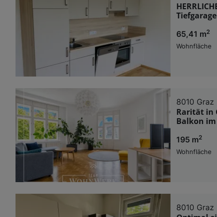
HERRLICHE
Tiefgarage
2
65,41 m
Wohnfläche
8010 Graz
Rarität i
Balkon im 
2
195 m
Wohnfläche
8010 Graz