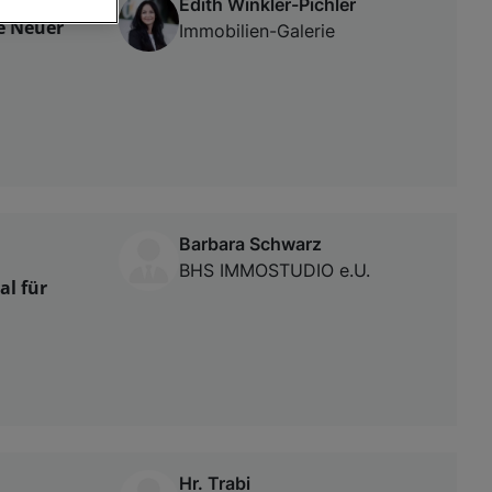
Edith Winkler-Pichler
e Neuer
Immobilien-Galerie
von oder Zugriff
und der
Barbara Schwarz
BHS IMMOSTUDIO e.U.
al für
Hr. Trabi