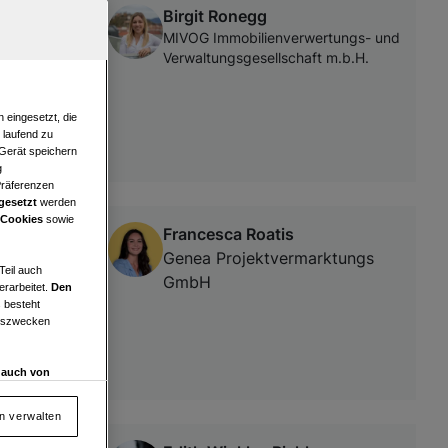
Birgit Ronegg
rrasse in
MIVOG Immobilienverwertungs- und
Verwaltungsgesellschaft m.b.H.
 eingesetzt, die
e laufend zu
 Gerät speichern
g
Präferenzen
gesetzt
werden
 Cookies
sowie
Francesca Roatis
Genea Projektvermarktungs
Teil auch
GmbH
erarbeitet.
Den
 besteht
ngszwecken
d auch von
en und
 auf „Cookie
en verwalten