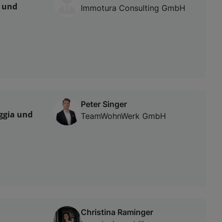
 und
Immotura Consulting GmbH
Peter Singer
ggia und
TeamWohnWerk GmbH
Christina Raminger