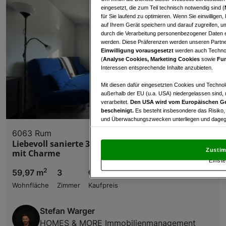
eingesetzt, die zum Teil technisch notwendig sind (
für Sie laufend zu optimieren. Wenn Sie einwillige
auf Ihrem Gerät speichern und darauf zugreifen, um
durch die Verarbeitung personenbezogener Daten e
werden. Diese Präferenzen werden unseren Partnern
Einwilligung vorausgesetzt
werden auch Technol
(
Analyse Cookies, Marketing Cookies
sowie
Fun
Interessen entsprechende Inhalte anzubieten.
Mit diesen dafür eingesetzten Cookies und Technol
außerhalb der EU (u.a. USA) niedergelassen sind,
verarbeitet.
Den USA wird vom Europäischen Ge
bescheinigt.
Es besteht insbesondere das Risiko,
und Überwachungszwecken unterliegen und dagege
6063 Rum
Mit Klick auf „Zustimmen & fortfahren“ willig
Liebevoll sanierte 3-Zimmer-Erdgeschosswohnung
von Drittanbietern (auch aus USA) ein.
In den Ei
Zustim
mit Charme
und Widerspruch gegen die Verarbeitung auf der Gr
Einste
„Cookie Einstellungen“, die sich auf jeder Seite unt
2
59,97 m
3
€ 375.000,00
Wohnfläche
Zimmer
Kaufpreis
Wir und unsere Partner verarbeiten 
Verwendung genauer Standortdaten. Endgeräteeigens
Stefan Warger
Zugriff auf Informationen auf einem Endgerät. Per
HOMES & MORE Immobilienmanagement
und der Performance von Inhalten, Zielgruppenfo