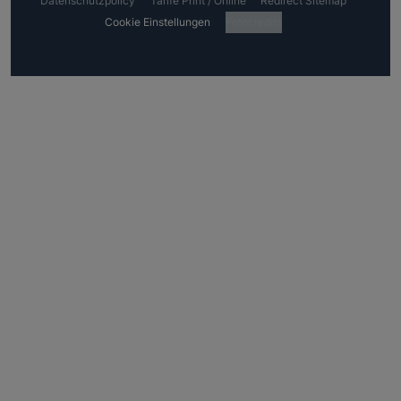
Datenschutzpolicy
Tarife Print / Online
Redirect Sitemap
Cookie Einstellungen
Fotocredits