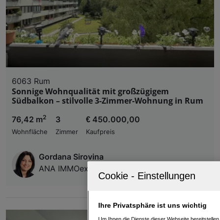
6063 Rum
Sonnige Wohnqualität mit großzügigem
Südbalkon – stilvolle 3-Zimmer-Wohnung in Rum
2
76,42 m
3
€ 450.000,00
Wohnfläche
Zimmer
Kaufpreis
Gordana Sirovina
ANA IMMOexzellent e.U.
Ihre Privatsphäre ist uns wichtig
Um Ihnen die Dienste dieser Webseite bereitstelle