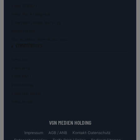
trend.TOP500
trend.Top Arbeitgeber
Österreichs beste Start-Ups
Kunstranking
Die reichsten Österreicher:innen
COMMUNITIES
trend.law
trend.med
trend.KMU
trend.female
trend.real estate
trend.invest
VGN MEDIEN HOLDING
Impressum
AGB / ANB
Kontakt-Datenschutz