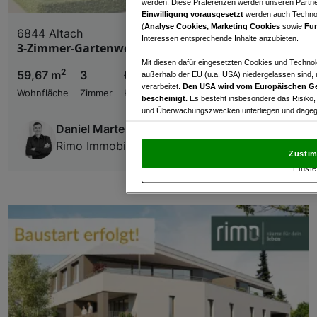
werden. Diese Präferenzen werden unseren Partnern
Einwilligung vorausgesetzt
werden auch Technol
(
Analyse Cookies, Marketing Cookies
sowie
Fun
6844 Altach
Interessen entsprechende Inhalte anzubieten.
3-Zimmer-Gartenwohnung - Top 03
Mit diesen dafür eingesetzten Cookies und Technol
2
59,67 m
3
€ 429.000,00
außerhalb der EU (u.a. USA) niedergelassen sind,
verarbeitet.
Den USA wird vom Europäischen Ge
Wohnfläche
Zimmer
Kaufpreis
bescheinigt.
Es besteht insbesondere das Risiko,
und Überwachungszwecken unterliegen und dagege
Daniel Marte
Mit Klick auf „Zustimmen & fortfahren“ willig
Rimo Immobilien GmbH
von Drittanbietern (auch aus USA) ein.
In den Ei
Zustim
und Widerspruch gegen die Verarbeitung auf der Gr
Einste
„Cookie Einstellungen“, die sich auf jeder Seite unt
Wir und unsere Partner verarbeiten 
Verwendung genauer Standortdaten. Endgeräteeigens
Zugriff auf Informationen auf einem Endgerät. Per
und der Performance von Inhalten, Zielgruppenfo
Liste der Partner (Lieferanten)