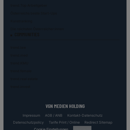
trend.Top Arbeitgeber
Österreichs beste Start-Ups
Kunstranking
Die reichsten Österreicher:innen
COMMUNITIES
trend.law
trend.med
trend.KMU
trend.female
trend.real estate
trend.invest
VGN MEDIEN HOLDING
Impressum
AGB / ANB
Kontakt-Datenschutz
Datenschutzpolicy
Tarife Print / Online
Redirect Sitemap
Cookie Einstellungen
Fotocredits