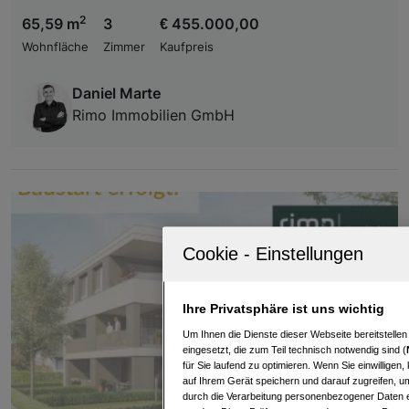
2
65,59 m
3
€ 455.000,00
Wohnfläche
Zimmer
Kaufpreis
Daniel Marte
Rimo Immobilien GmbH
Ihre Privatsphäre ist uns wichtig
Um Ihnen die Dienste dieser Webseite bereitstelle
eingesetzt, die zum Teil technisch notwendig sind (
für Sie laufend zu optimieren. Wenn Sie einwillige
auf Ihrem Gerät speichern und darauf zugreifen, um
durch die Verarbeitung personenbezogener Daten e