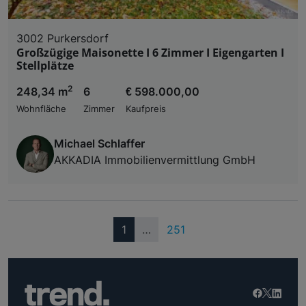
3002 Purkersdorf
Großzügige Maisonette I 6 Zimmer I Eigengarten I
Stellplätze
2
248,34 m
6
€ 598.000,00
Wohnfläche
Zimmer
Kaufpreis
Michael Schlaffer
AKKADIA Immobilienvermittlung GmbH
(current)
1
…
251