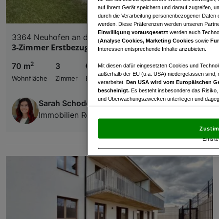
auf Ihrem Gerät speichern und darauf zugreifen, um
durch die Verarbeitung personenbezogener Daten e
werden. Diese Präferenzen werden unseren Partnern
Einwilligung vorausgesetzt
werden auch Technol
3364 Neuhofen an der Ybbs
(
Analyse Cookies, Marketing Cookies
sowie
Fun
3-Zimmer Erstbezugswohnung mit Garten
Interessen entsprechende Inhalte anzubieten.
2
70 m
3
€ 1.020,00
Mit diesen dafür eingesetzten Cookies und Technol
außerhalb der EU (u.a. USA) niedergelassen sind,
Wohnfläche
Zimmer
Bruttomiete
verarbeitet.
Den USA wird vom Europäischen Ge
bescheinigt.
Es besteht insbesondere das Risiko,
und Überwachungszwecken unterliegen und dagege
Sarah Schoder
Immobilien Reikersdorfer GmbH
Mit Klick auf „Zustimmen & fortfahren“ willig
von Drittanbietern (auch aus USA) ein.
In den Ei
Zustim
und Widerspruch gegen die Verarbeitung auf der Gr
Einste
„Cookie Einstellungen“, die sich auf jeder Seite unt
Wir und unsere Partner verarbeiten 
Verwendung genauer Standortdaten. Endgeräteeigens
Zugriff auf Informationen auf einem Endgerät. Per
und der Performance von Inhalten, Zielgruppenfo
Liste der Partner (Lieferanten)