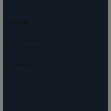
RANKINGS
trend.TOP500
trend.Top Arbeitgeber
Österreichs beste Start-Ups
Kunstranking
Die reichsten Österreicher:innen
COMMUNITIES
trend.law
trend.med
trend.KMU
trend.female
trend.real estate
trend.invest