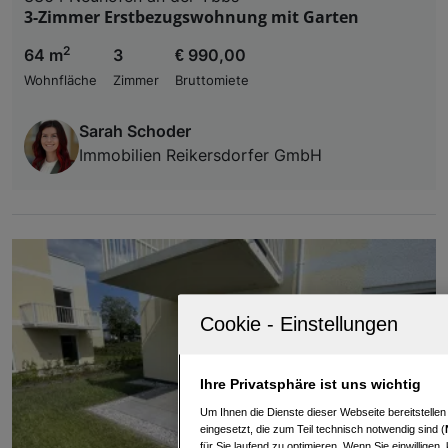
3-Zimmer Erstbezugswohnung mit Garten
2
64 m
3
€ 990,00
Wohnfläche
Zimmer
Bruttomiete
Sarah Schoder
Immobilien Reikersdorfer GmbH
Ihre Privatsphäre ist uns wichtig
Um Ihnen die Dienste dieser Webseite bereitstelle
eingesetzt, die zum Teil technisch notwendig sind (
für Sie laufend zu optimieren. Wenn Sie einwillige