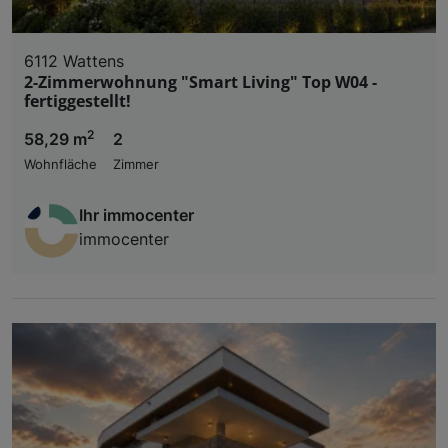
6112 Wattens
2-Zimmerwohnung "Smart Living" Top W04 -
fertiggestellt!
2
58,29 m
2
Wohnfläche
Zimmer
Ihr immocenter
immocenter