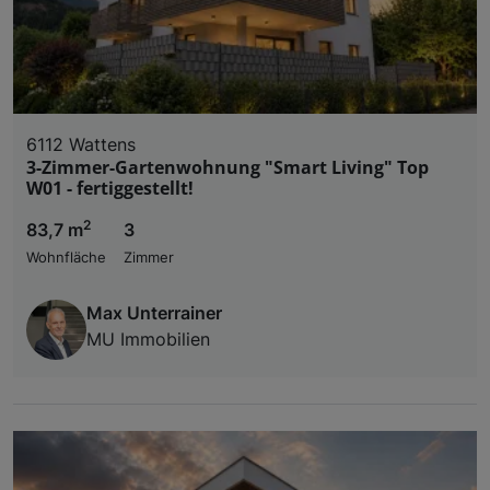
6112 Wattens
3-Zimmer-Gartenwohnung "Smart Living" Top
W01 - fertiggestellt!
2
83,7 m
3
Wohnfläche
Zimmer
Max Unterrainer
MU Immobilien