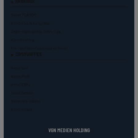
RANKINGS
trend.TOP500
trend.Top Arbeitgeber
Österreichs beste Start-Ups
Kunstranking
Die reichsten Österreicher:innen
COMMUNITIES
trend.law
trend.med
trend.KMU
trend.female
trend.real estate
trend.invest
VGN MEDIEN HOLDING