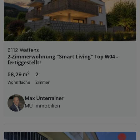
6112 Wattens
2-Zimmerwohnung "Smart Living" Top W04 -
fertiggestellt!
2
58,29 m
2
Wohnfläche
Zimmer
Max Unterrainer
MU Immobilien