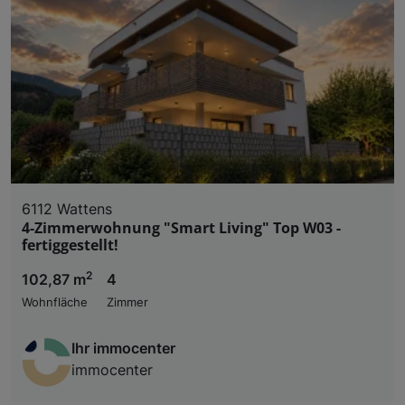
6112 Wattens
4-Zimmerwohnung "Smart Living" Top W03 -
fertiggestellt!
2
102,87 m
4
Wohnfläche
Zimmer
Ihr immocenter
immocenter