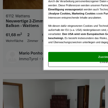
durch die Verarbeitung personenbezogener Daten e
werden. Diese Präferenzen werden unseren Partnern
Einwilligung vorausgesetzt
werden auch Technol
(
Analyse Cookies, Marketing Cookies
sowie
Fun
6112 Wattens
Interessen entsprechende Inhalte anzubieten.
Neuwertige 2-Zimmer-Wohnung mit sonnigem
Balkon - Wattens
Mit diesen dafür eingesetzten Cookies und Technol
außerhalb der EU (u.a. USA) niedergelassen sind,
2
61,68 m
2
€ 429.000,00
verarbeitet.
Den USA wird vom Europäischen Ge
bescheinigt.
Es besteht insbesondere das Risiko,
Wohnfläche
Zimmer
Kaufpreis
und Überwachungszwecken unterliegen und dagege
Mit Klick auf „Zustimmen & fortfahren“ willig
Mario Ponholzer
von Drittanbietern (auch aus USA) ein.
In den Ei
Zustim
ImmoTyrol - Ponholzer e.U.
und Widerspruch gegen die Verarbeitung auf der Gr
Einste
„Cookie Einstellungen“, die sich auf jeder Seite unt
Wir und unsere Partner verarbeiten 
Verwendung genauer Standortdaten. Endgeräteeigens
Zugriff auf Informationen auf einem Endgerät. Per
und der Performance von Inhalten, Zielgruppenfo
Liste der Partner (Lieferanten)