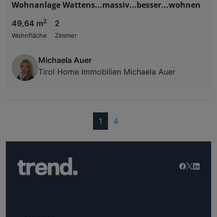
Wohnanlage Wattens...massiv...besser...wohnen
2
49,64 m
2
Wohnfläche
Zimmer
Michaela Auer
Tirol Home Immobilien Michaela Auer
(current)
1
4