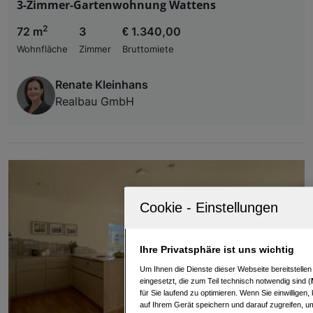
3-Zimmer-Gartenwohnung Wattens
2
72 m
3
€ 1.340,00
Wohnfläche
Zimmer
Bruttomiete
Renate Kleinhans
Realbau GmbH
Ihre Privatsphäre ist uns wichtig
Um Ihnen die Dienste dieser Webseite bereitstelle
eingesetzt, die zum Teil technisch notwendig sind (
für Sie laufend zu optimieren. Wenn Sie einwillige
auf Ihrem Gerät speichern und darauf zugreifen, um