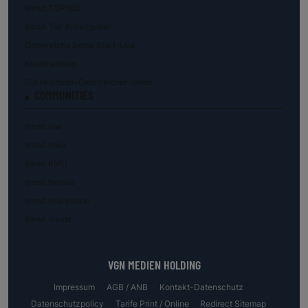
trend.TOP500
trend.Top Arbeitgeber
Österreichs beste Start-Ups
Kunstranking
Die reichsten Österreicher:innen
COMMUNITIES
trend.law
trend.med
trend.KMU
trend.female
trend.real estate
trend.invest
VGN MEDIEN HOLDING
Impressum
AGB / ANB
Kontakt-Datenschutz
Datenschutzpolicy
Tarife Print / Online
Redirect Sitemap