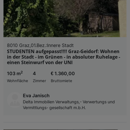
Zugriff auf Informationen auf einem Endgerät. Per
und der Performance von Inhalten, Zielgruppenfo
Liste der Partner (Lieferanten)
8010 Graz,01.Bez.:Innere Stadt
STUDENTEN aufgepasst!!!! Graz-Geidorf: Wohnen
in der Stadt - im Grünen - in absoluter Ruhelage -
einen Steinwurf von der UNI
2
103 m
4
€ 1.360,00
Wohnfläche
Zimmer
Bruttomiete
Eva Janisch
Delta Immobilien Verwaltungs,- Verwertungs und
Vermittlungs- gesellschaft m.b.H.