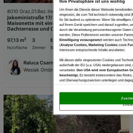
Ihre Privatsphäre ist uns wichtig
Um Ihnen die Dienste dieser Webseite bereitstelle
8010 Graz,01.Bez.:Innere Stadt
eingesetzt, die zum Teil technisch notwendig sind (
Jakoministraße 17/10 - Teilmöblierte sonnige
für Sie laufend zu optimieren. Wenn Sie einwillige
Maisonette mit einer großzügigen sonnigen
auf Ihrem Gerät speichern und darauf zugreifen, um
Dachterrasse und Carport in zentraler Lage
durch die Verarbeitung personenbezogener Daten e
werden. Diese Präferenzen werden unseren Partnern
2
97,13 m
3
€ 1.826,28
Einwilligung vorausgesetzt
werden auch Technol
(
Analyse Cookies, Marketing Cookies
sowie
Fun
Nutzfläche
Zimmer
Bruttomiete
Interessen entsprechende Inhalte anzubieten.
Mit diesen dafür eingesetzten Cookies und Technol
Raluca Csarno
außerhalb der EU (u.a. USA) niedergelassen sind,
Wesiak GmbH
verarbeitet.
Den USA wird vom Europäischen Ge
bescheinigt.
Es besteht insbesondere das Risiko,
und Überwachungszwecken unterliegen und dagege
Mit Klick auf „Zustimmen & fortfahren“ willig
von Drittanbietern (auch aus USA) ein.
In den Ei
Zustim
und Widerspruch gegen die Verarbeitung auf der Gr
Einste
„Cookie Einstellungen“, die sich auf jeder Seite unt
Wir und unsere Partner verarbeiten 
Verwendung genauer Standortdaten. Endgeräteeigens