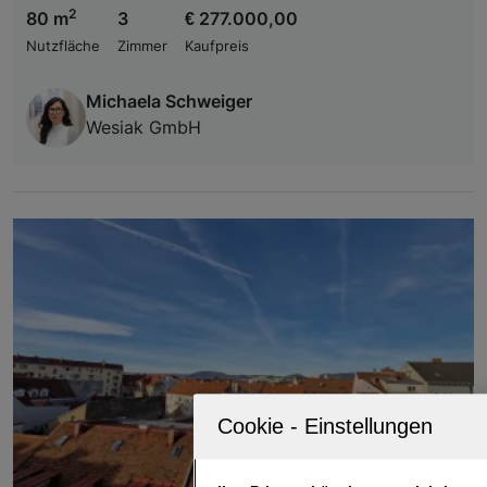
2
80 m
3
€ 277.000,00
Nutzfläche
Zimmer
Kaufpreis
Michaela Schweiger
Wesiak GmbH