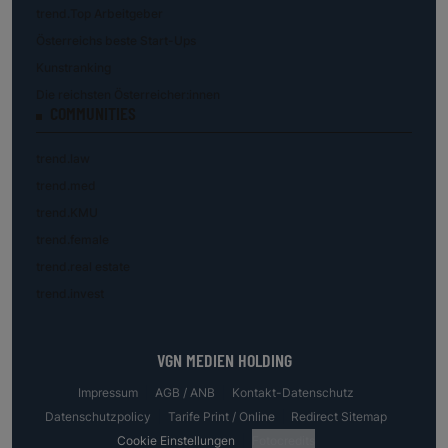
trend.Top Arbeitgeber
Österreichs beste Start-Ups
Kunstranking
Die reichsten Österreicher:innen
COMMUNITIES
trend.law
trend.med
trend.KMU
trend.female
trend.real estate
trend.invest
VGN MEDIEN HOLDING
Impressum
AGB / ANB
Kontakt-Datenschutz
Datenschutzpolicy
Tarife Print / Online
Redirect Sitemap
Cookie Einstellungen
Fotocredits