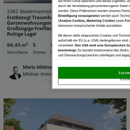
auf Ihrem Gerät speichern und darauf zugreifen, um
durch die Verarbeitung personenbezogener Daten e
2362 Biedermannsdorf
werden. Diese Präferenzen werden unseren Partnern
Einwilligung vorausgesetzt
werden auch Technol
Erstbezug! Traumhafte Terrassen &
(
Analyse Cookies, Marketing Cookies
sowie
Fun
Gartenwohnungen in Biedermannsdorf
Interessen entsprechende Inhalte anzubieten.
Großzügige Freiflächen • Top-Ausstattung •
Ruhige Lage!
Mit diesen dafür eingesetzten Cookies und Technol
außerhalb der EU (u.a. USA) niedergelassen sind,
2
94,45 m
5
€ 649.000,00
verarbeitet.
Den USA wird vom Europäischen Ge
bescheinigt.
Es besteht insbesondere das Risiko,
Wohnfläche
Zimmer
Kaufpreis
und Überwachungszwecken unterliegen und dagege
Mit Klick auf „Zustimmen & fortfahren“ willig
Mario Mildner
von Drittanbietern (auch aus USA) ein.
In den Ei
Zustim
Mildner Immobilien GmbH
und Widerspruch gegen die Verarbeitung auf der Gr
Einste
„Cookie Einstellungen“, die sich auf jeder Seite unt
Wir und unsere Partner verarbeiten 
Verwendung genauer Standortdaten. Endgeräteeigens
Zugriff auf Informationen auf einem Endgerät. Per
und der Performance von Inhalten, Zielgruppenfo
Liste der Partner (Lieferanten)