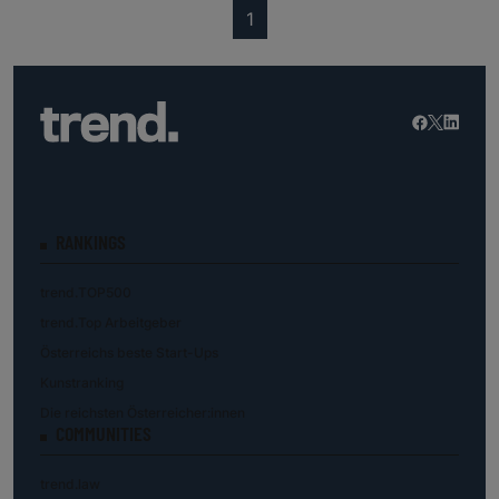
(current)
1
RANKINGS
trend.TOP500
trend.Top Arbeitgeber
Österreichs beste Start-Ups
Kunstranking
Die reichsten Österreicher:innen
COMMUNITIES
trend.law