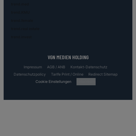
trend.med
trend.KMU
trend.female
trend.real estate
trend.invest
VGN MEDIEN HOLDING
Impressum
AGB / ANB
Kontakt-Datenschutz
Datenschutzpolicy
Tarife Print / Online
Redirect Sitemap
Cookie Einstellungen
Fotocredits