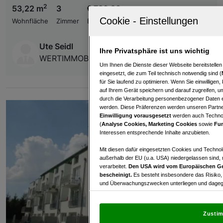
2
53,22 m
3
€ 786,96
Wohnfläche
Zimmer
Bruttomiete
Ute Seidl
Ihre Privatsphäre ist uns wichtig
WERTIMMOBILIEN Consulting KG
Um Ihnen die Dienste dieser Webseite bereitstelle
eingesetzt, die zum Teil technisch notwendig sind (
für Sie laufend zu optimieren. Wenn Sie einwillige
auf Ihrem Gerät speichern und darauf zugreifen, um
durch die Verarbeitung personenbezogener Daten e
werden. Diese Präferenzen werden unseren Partnern
Einwilligung vorausgesetzt
werden auch Technol
(
Analyse Cookies, Marketing Cookies
sowie
Fun
Interessen entsprechende Inhalte anzubieten.
Mit diesen dafür eingesetzten Cookies und Technol
außerhalb der EU (u.a. USA) niedergelassen sind,
verarbeitet.
Den USA wird vom Europäischen Ge
bescheinigt.
Es besteht insbesondere das Risiko,
und Überwachungszwecken unterliegen und dagege
Mit Klick auf „Zustimmen & fortfahren“ willig
von Drittanbietern (auch aus USA) ein.
In den Ei
Zustim
und Widerspruch gegen die Verarbeitung auf der Gr