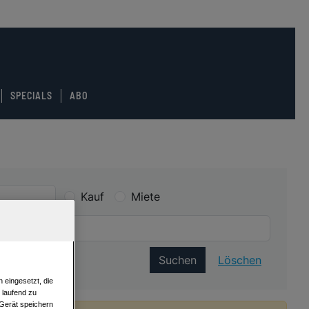
SPECIALS
ABO
Kauf
Miete
Suchen
Löschen
 eingesetzt, die
e laufend zu
 Gerät speichern