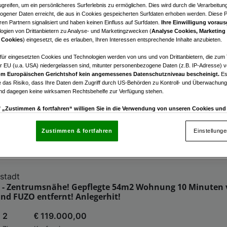
greifen, um ein persönlicheres Surferlebnis zu ermöglichen. Dies wird durch die Verarbeitun
bilien zur Verfügung.
gener Daten erreicht, die aus in Cookies gespeicherten Surfdaten erhoben werden. Diese 
en Partnern signalisiert und haben keinen Einfluss auf Surfdaten.
Ihre Einwilligung voraus
ogien von Drittanbietern zu Analyse- und Marketingzwecken (
Analyse Cookies, Marketing
ie unsere alternativen Angebote.
 Cookies
) eingesetzt, die es erlauben, Ihren Interessen entsprechende Inhalte anzubieten.
afür eingesetzten Cookies und Technologien werden von uns und von Drittanbietern, die zum 
edl am See
r EU (u.a. USA) niedergelassen sind, mitunter personenbezogene Daten (z.B. IP-Adresse) v
e in Neusiedl am See: Investieren Sie in die Zukunft
m Europäischen Gerichtshof kein angemessenes Datenschutzniveau bescheinigt.
Es
 das Risiko, dass Ihre Daten dem Zugriff durch US-Behörden zu Kontroll- und Überwachu
und dagegen keine wirksamen Rechtsbehelfe zur Verfügung stehen.
3
€ 361.206,90
Zimmer
Kaufpreis
uf „Zustimmen & fortfahren“ willigen Sie in die Verwendung von unseren Cookies un
rn (auch aus USA) ein.
In den Einstellungen können Sie jederzeit Ihre Präferenzen verwalt
gegen die Verarbeitung auf der Grundlage berechtigter Interessen einlegen. Klicken Sie dazu
Zustimmen & fortfahren
Einstellung
“, die sich auf jeder Seite unten im Footer befinden.
nsere Partner verarbeiten Daten, um Folgendes bereitzustellen:
stadt
enauer Standortdaten. Endgeräteeigenschaften zur Identifikation aktiv abfragen. Speichern 
t - Zentrumsnähe! Gepflegte 54m2 Wohnung 10 Minuten
ionen auf einem Endgerät. Personalisierte Werbung und Inhalte, Messung von Werbeleistung 
nd FUZO entfernt! Anlegerhit!
von Inhalten, Zielgruppenforschung sowie Entwicklung und Verbesserung von Angeboten.
rtner (Lieferanten)
2
€ 119.000,00