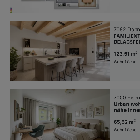
7082 Donn
FAMILIENT
BELAGSFER
2
123,51 m
Wohnfläche
7000 Eisen
Urban woh
nähe Inne
2
65,52 m
Wohnfläche