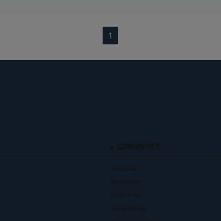
(current)
1
COMMUNITIES
trend.law
trend.med
trend.KMU
trend.female