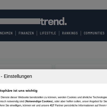
RNEHMEN
FINANZEN
LIFESTYLE
RANKINGS
COMMUNITIES
atsphäre ist uns wichtig
 Dienste dieser Webseite bereitstellen zu können, werden Cookies und ähnliche Technologien
nisch notwendig sind (
Notwendige Cookies
), oder aber helfen sollen, unser Angebot für Si
Wenn Sie einwilligen, können wir und unsere
417
Partner persönliche Informationen auf Ihrem