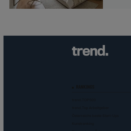
RANKINGS
trend.TOP500
trend.Top Arbeitgeber
Österreichs beste Start-Ups
Kunstranking