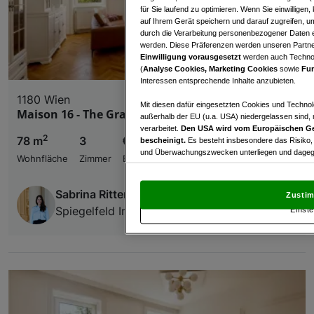
für Sie laufend zu optimieren. Wenn Sie einwillige
auf Ihrem Gerät speichern und darauf zugreifen, um
durch die Verarbeitung personenbezogener Daten e
werden. Diese Präferenzen werden unseren Partnern
Einwilligung vorausgesetzt
werden auch Technol
(
Analyse Cookies, Marketing Cookies
sowie
Fun
Interessen entsprechende Inhalte anzubieten.
1180 Wien
Mit diesen dafür eingesetzten Cookies und Technol
Maison 16 - The Grand
außerhalb der EU (u.a. USA) niedergelassen sind,
verarbeitet.
Den USA wird vom Europäischen Ge
2
78 m
3
€ 2.940,00
bescheinigt.
Es besteht insbesondere das Risiko,
und Überwachungszwecken unterliegen und dagege
Wohnfläche
Zimmer
Bruttomiete
Mit Klick auf „Zustimmen & fortfahren“ willig
von Drittanbietern (auch aus USA) ein.
In den Ei
Sabrina Ritter
Zustim
und Widerspruch gegen die Verarbeitung auf der Gr
Spiegelfeld Immobilien GmbH
Einste
„Cookie Einstellungen“, die sich auf jeder Seite unt
Wir und unsere Partner verarbeiten 
Verwendung genauer Standortdaten. Endgeräteeigens
Zugriff auf Informationen auf einem Endgerät. Per
und der Performance von Inhalten, Zielgruppenfo
Liste der Partner (Lieferanten)