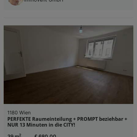
1180 Wien
PERFEKTE Raumeinteilung + PROMPT beziehbar +
NUR 13 Minuten in die CITY!
2
39 m
€ 680,00