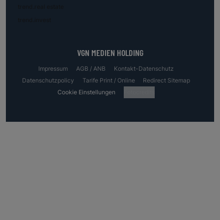
trend.real estate
trend.invest
VGN MEDIEN HOLDING
Impressum
AGB / ANB
Kontakt-Datenschutz
Datenschutzpolicy
Tarife Print / Online
Redirect Sitemap
Cookie Einstellungen
Fotocredits