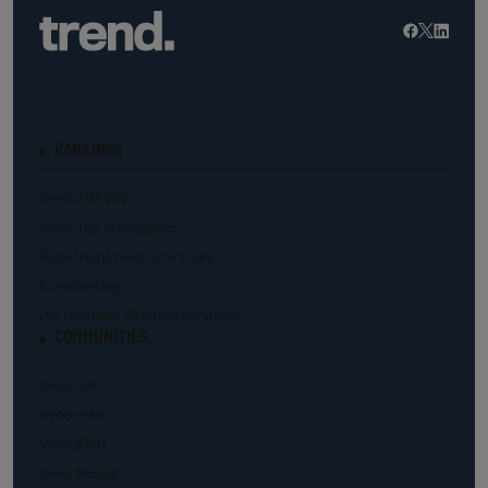
RANKINGS
trend.TOP500
trend.Top Arbeitgeber
Österreichs beste Start-Ups
Kunstranking
Die reichsten Österreicher:innen
COMMUNITIES
trend.law
trend.med
trend.KMU
trend.female