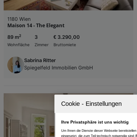
1180 Wien
Maison 14 - The Elegant
2
89 m
3
€ 3.290,00
Wohnfläche
Zimmer
Bruttomiete
Sabrina Ritter
Spiegelfeld Immobilien GmbH
Ihre Privatsphäre ist uns wichtig
Um Ihnen die Dienste dieser Webseite bereitstelle
eingesetzt, die zum Teil technisch notwendig sind (