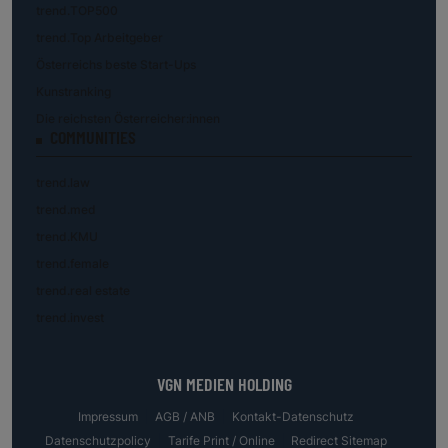
trend.TOP500
trend.Top Arbeitgeber
Österreichs beste Start-Ups
Kunstranking
Die reichsten Österreicher:innen
COMMUNITIES
trend.law
trend.med
trend.KMU
trend.female
trend.real estate
trend.invest
VGN MEDIEN HOLDING
Impressum
AGB / ANB
Kontakt-Datenschutz
Datenschutzpolicy
Tarife Print / Online
Redirect Sitemap