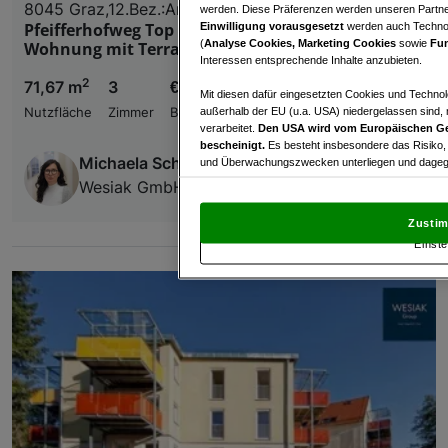
8045 Graz,12.Bez.:Andritz
werden. Diese Präferenzen werden unseren Partnern
Pfeifferhofweg Top 3: 3-Zimmer-Erdgeschoss-
Einwilligung vorausgesetzt
werden auch Technol
(
Analyse Cookies, Marketing Cookies
sowie
Fun
Wohnung mit Terrasse in Andritz
Interessen entsprechende Inhalte anzubieten.
2
71,67 m
3
€ 1.069,22
Mit diesen dafür eingesetzten Cookies und Technol
außerhalb der EU (u.a. USA) niedergelassen sind,
Nutzfläche
Zimmer
Bruttomiete
verarbeitet.
Den USA wird vom Europäischen Ge
bescheinigt.
Es besteht insbesondere das Risiko,
Michaela Schweiger
und Überwachungszwecken unterliegen und dagege
Wesiak GmbH
Mit Klick auf „Zustimmen & fortfahren“ willig
von Drittanbietern (auch aus USA) ein.
In den Ei
Zustim
und Widerspruch gegen die Verarbeitung auf der Gr
Einste
„Cookie Einstellungen“, die sich auf jeder Seite unt
Wir und unsere Partner verarbeiten 
Verwendung genauer Standortdaten. Endgeräteeigens
Zugriff auf Informationen auf einem Endgerät. Per
und der Performance von Inhalten, Zielgruppenfo
Liste der Partner (Lieferanten)