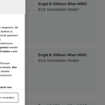
Engel & Völkers Wien MMC
eitner-
EUV Immobilien GmbH
 eingesetzt, die
e laufend zu
 Gerät speichern
g
Präferenzen
gesetzt
werden
 Cookies
sowie
Engel & Völkers Wien MMC
barer
EUV Immobilien GmbH
Teil auch
erarbeitet.
Den
 besteht
ngszwecken
d auch von
en und
 auf „Cookie
en verwalten