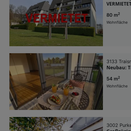
VERMIETET
2
80 m
Wohnfläche
3133 Trais
Neubau: T
2
54 m
Wohnfläche
3002 Purk