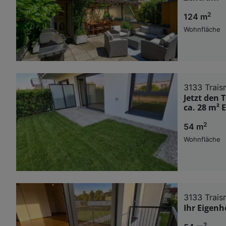
2
124 m
Wohnfläche
3133 Trais
Jetzt den
ca. 28 m² 
2
54 m
Wohnfläche
3133 Trais
Ihr Eigen
2