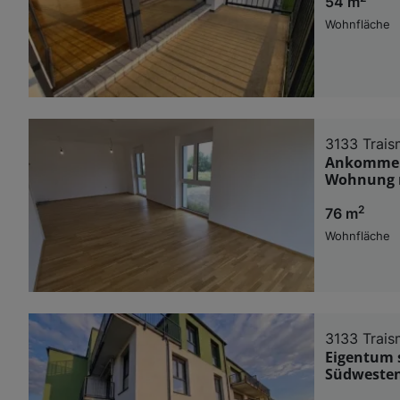
54 m
Wohnfläche
3133 Trais
Ankommen 
Wohnung 
2
76 m
Wohnfläche
3133 Trais
Eigentum 
Südwesten