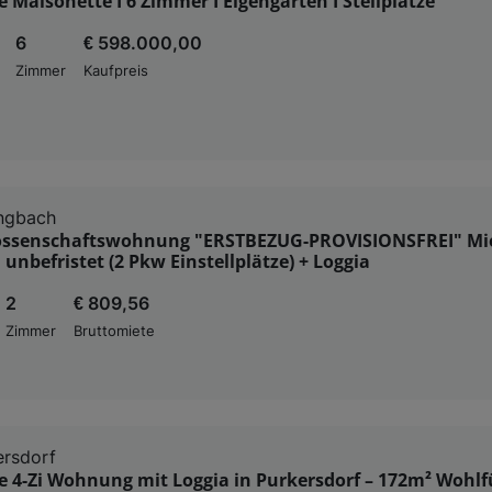
 Maisonette I 6 Zimmer I Eigengarten I Stellplätze
6
€ 598.000,00
Zimmer
Kaufpreis
engbach
ssenschaftswohnung "ERSTBEZUG-PROVISIONSFREI" Mie
 unbefristet (2 Pkw Einstellplätze) + Loggia
2
€ 809,56
Zimmer
Bruttomiete
ersdorf
 4-Zi Wohnung mit Loggia in Purkersdorf – 172m² Wohlf