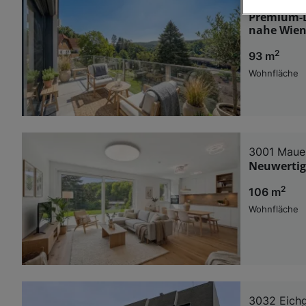
3001 Maue
Premium-D
Wir und u
nahe Wie
Verwendung g
2
93 m
auf Informat
Performance 
Wohnfläche
Liste der Pa
3001 Maue
Neuwertig
2
106 m
Wohnfläche
3032 Eich