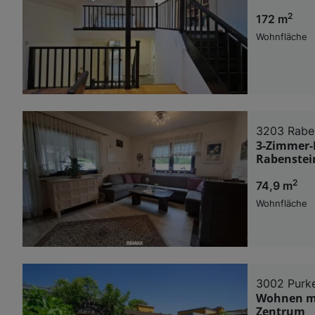
2
172 m
Wohnfläche
3203 Raben
3-Zimmer-
Rabenstei
2
74,9 m
Wohnfläche
3002 Purk
Wohnen mi
Zentrum