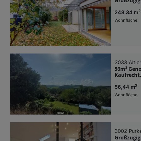
Großzügige
2
248,34 m
Wohnfläche
3033 Altl
56m² Geno
Kaufrecht,
2
56,44 m
Wohnfläche
3002 Purk
Großzügige