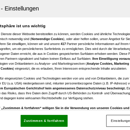
rbach
-Zimmer-Gartenwohnung in Grünlage – Exklusiver Lederl
lusive Whirlpool!
atsphäre ist uns wichtig
4
€ 690.000,00
 Dienste dieser Webseite bereitstellen zu können, werden Cookies und ähnliche Technologien
Zimmer
Kaufpreis
nisch notwendig sind (
Notwendige Cookies
), oder aber helfen sollen, unser Angebot für Si
Wenn Sie einwilligen, können wir und unsere
417
Partner persönliche Informationen auf Ihrem
greifen, um ein persönlicheres Surferlebnis zu ermöglichen. Dies wird durch die Verarbeitun
gener Daten erreicht, die aus in Cookies gespeicherten Surfdaten erhoben werden. Diese 
en Partnern signalisiert und haben keinen Einfluss auf Surfdaten.
Ihre Einwilligung voraus
ogien von Drittanbietern zu Analyse- und Marketingzwecken (
Analyse Cookies, Marketing
rbach
 Cookies
) eingesetzt, die es erlauben, Ihren Interessen entsprechende Inhalte anzubieten.
-Zimmer-Maisonette in idyllischer Grünlage – Unverbau
auf zwei Ebenen!
afür eingesetzten Cookies und Technologien werden von uns und von Drittanbietern, die zum 
r EU (u.a. USA) niedergelassen sind, mitunter personenbezogene Daten (z.B. IP-Adresse) v
m Europäischen Gerichtshof kein angemessenes Datenschutzniveau bescheinigt.
Es
3
€ 500.000,00
 das Risiko, dass Ihre Daten dem Zugriff durch US-Behörden zu Kontroll- und Überwachu
Zimmer
Kaufpreis
und dagegen keine wirksamen Rechtsbehelfe zur Verfügung stehen.
uf „Zustimmen & fortfahren“ willigen Sie in die Verwendung von unseren Cookies un
rn (auch aus USA) ein.
In den Einstellungen können Sie jederzeit Ihre Präferenzen verwalt
gegen die Verarbeitung auf der Grundlage berechtigter Interessen einlegen. Klicken Sie dazu
Zustimmen & fortfahren
Einstellung
“, die sich auf jeder Seite unten im Footer befinden.