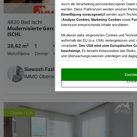
durch die Verarbeitung personenbezogener Daten e
werden. Diese Präferenzen werden unseren Partnern
Einwilligung vorausgesetzt
werden auch Technol
(
Analyse Cookies, Marketing Cookies
sowie
Fun
4820 Bad Ischl
Interessen entsprechende Inhalte anzubieten.
Modernisierte Garconniere mit Balkon | BAD
ISCHL
Mit diesen dafür eingesetzten Cookies und Technol
außerhalb der EU (u.a. USA) niedergelassen sind,
2
28,62 m
1
€ 98.500,00
verarbeitet.
Den USA wird vom Europäischen Ge
bescheinigt.
Es besteht insbesondere das Risiko,
Wohnfläche
Zimmer
Kaufpreis
und Überwachungszwecken unterliegen und dagege
Mit Klick auf „Zustimmen & fortfahren“ willig
Siawash Fazlali, MSc
von Drittanbietern (auch aus USA) ein.
In den Ei
Zustim
IMMO Oberndorfer Fazlali GmbH
und Widerspruch gegen die Verarbeitung auf der Gr
Einste
„Cookie Einstellungen“, die sich auf jeder Seite unt
Wir und unsere Partner verarbeiten 
Verwendung genauer Standortdaten. Endgeräteeigens
Zugriff auf Informationen auf einem Endgerät. Per
und der Performance von Inhalten, Zielgruppenfo
Liste der Partner (Lieferanten)