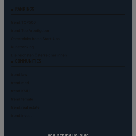
RANKINGS
trend.TOP500
trend.Top Arbeitgeber
Österreichs beste Start-Ups
Kunstranking
Die reichsten Österreicher:innen
COMMUNITIES
trend.law
trend.med
trend.KMU
trend.female
trend.real estate
trend.invest
VGN MEDIEN HOLDING