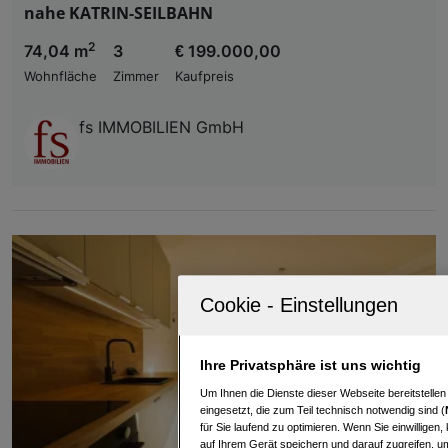
nahe KATRIN-SEILBAHN
2
74,04 m
3
€ 199.000,00
Wohnfläche
Zimmer
Kaufpreis
fs IMMOBILIEN GmbH
Ihre Privatsphäre ist uns wichtig
Um Ihnen die Dienste dieser Webseite bereitstelle
eingesetzt, die zum Teil technisch notwendig sind (
für Sie laufend zu optimieren. Wenn Sie einwillige
auf Ihrem Gerät speichern und darauf zugreifen, um