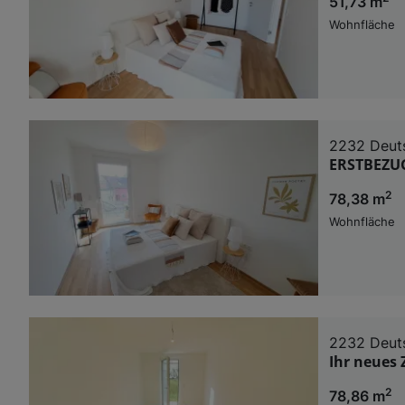
51,73 m
Wohnfläche
2232 Deut
ERSTBEZUG
2
78,38 m
Wohnfläche
2232 Deut
Ihr neues
2
78,86 m