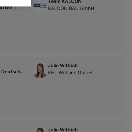
Team KALCON
ärten |
KALCON BAU GmbH
von oder Zugriff
und der
Julie Wittrich
n Deutsch-
EHL Wohnen GmbH
Julie Wittrich