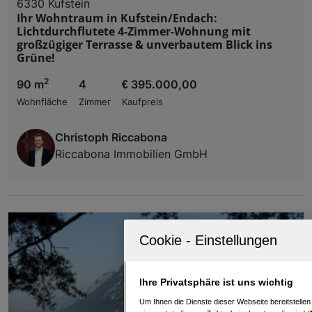
6330 Kufstein
Ihr Wohntraum in Kufstein/Endach:
Lichtdurchflutete 4-Zimmer-Wohnung mit
großzügiger Terrasse & unverbautem Blick ins
Grüne!
2
90 m
4
€ 395.000,00
Wohnfläche
Zimmer
Kaufpreis
Christoph Riccabona
Riccabona Immobilien GmbH
Ihre Privatsphäre ist uns wichtig
Um Ihnen die Dienste dieser Webseite bereitstelle