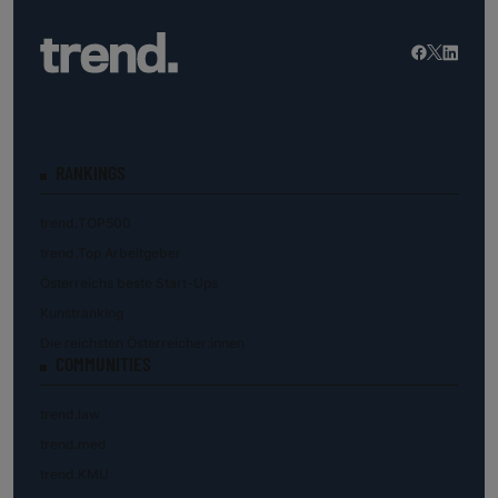
RANKINGS
trend.TOP500
trend.Top Arbeitgeber
Österreichs beste Start-Ups
Kunstranking
Die reichsten Österreicher:innen
COMMUNITIES
trend.law
trend.med
trend.KMU