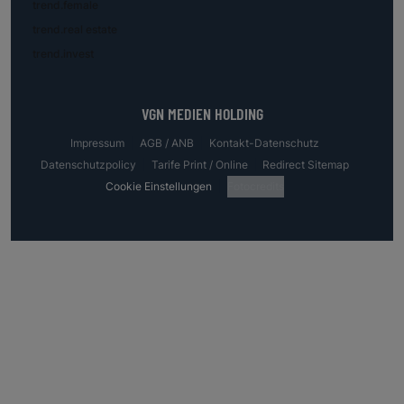
trend.female
trend.real estate
trend.invest
VGN MEDIEN HOLDING
Impressum
AGB / ANB
Kontakt-Datenschutz
Datenschutzpolicy
Tarife Print / Online
Redirect Sitemap
Cookie Einstellungen
Fotocredits