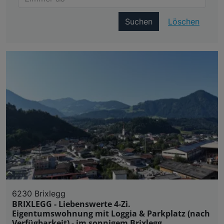
Suchen
Löschen
6230 Brixlegg
BRIXLEGG - Liebenswerte 4-Zi.
Eigentumswohnung mit Loggia & Parkplatz (nach
Verfügbarkeit) - im sonnigem Brixlegg