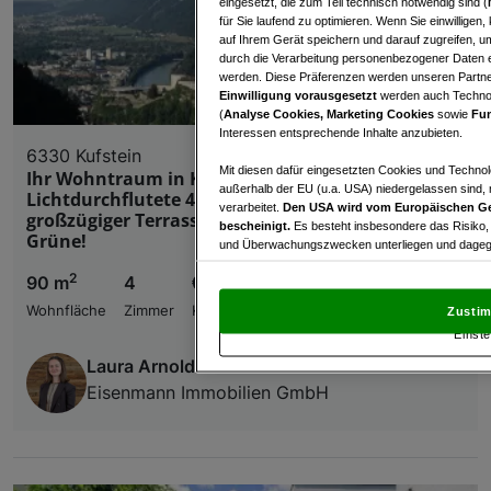
eingesetzt, die zum Teil technisch notwendig sind (
für Sie laufend zu optimieren. Wenn Sie einwillige
auf Ihrem Gerät speichern und darauf zugreifen, um
durch die Verarbeitung personenbezogener Daten e
werden. Diese Präferenzen werden unseren Partnern
Einwilligung vorausgesetzt
werden auch Technol
(
Analyse Cookies, Marketing Cookies
sowie
Fun
Interessen entsprechende Inhalte anzubieten.
6330 Kufstein
Mit diesen dafür eingesetzten Cookies und Technol
Ihr Wohntraum in Kufstein/Endach:
außerhalb der EU (u.a. USA) niedergelassen sind,
Lichtdurchflutete 4-Zimmer-Wohnung mit
verarbeitet.
Den USA wird vom Europäischen Ge
großzügiger Terrasse & unverbautem Blick ins
bescheinigt.
Es besteht insbesondere das Risiko,
Grüne!
und Überwachungszwecken unterliegen und dagege
2
90 m
4
€ 395.000,00
Mit Klick auf „Zustimmen & fortfahren“ willig
von Drittanbietern (auch aus USA) ein.
In den Ei
Wohnfläche
Zimmer
Kaufpreis
Zustim
und Widerspruch gegen die Verarbeitung auf der Gr
Einste
„Cookie Einstellungen“, die sich auf jeder Seite unt
Laura Arnoldi
Eisenmann Immobilien GmbH
Wir und unsere Partner verarbeiten 
Verwendung genauer Standortdaten. Endgeräteeigens
Zugriff auf Informationen auf einem Endgerät. Per
und der Performance von Inhalten, Zielgruppenfo