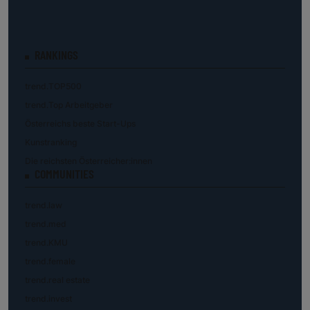
RANKINGS
trend.TOP500
trend.Top Arbeitgeber
Österreichs beste Start-Ups
Kunstranking
Die reichsten Österreicher:innen
COMMUNITIES
trend.law
trend.med
trend.KMU
trend.female
trend.real estate
trend.invest