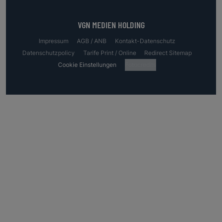
VGN MEDIEN HOLDING
Impressum
AGB / ANB
Kontakt-Datenschutz
Datenschutzpolicy
Tarife Print / Online
Redirect Sitemap
Cookie Einstellungen
Fotocredits