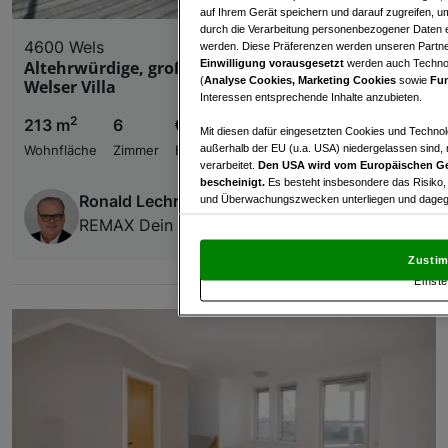
auf Ihrem Gerät speichern und darauf zugreifen, um
durch die Verarbeitung personenbezogener Daten e
4600 Wels
werden. Diese Präferenzen werden unseren Partnern
Einwilligung vorausgesetzt
werden auch Technol
Altehrwürdige, großzügige Räumlichkeiten in
(
Analyse Cookies, Marketing Cookies
sowie
Fun
Welser Villa
Interessen entsprechende Inhalte anzubieten.
2
213 m
6
€ 2.634,17
Mit diesen dafür eingesetzten Cookies und Technol
außerhalb der EU (u.a. USA) niedergelassen sind,
Wohnfläche
Zimmer
Bruttomiete
verarbeitet.
Den USA wird vom Europäischen Ge
bescheinigt.
Es besteht insbesondere das Risiko,
Ronald Lechner
und Überwachungszwecken unterliegen und dagege
REMAX Dein Daheim / RL Immobilien GmbH
Mit Klick auf „Zustimmen & fortfahren“ willig
von Drittanbietern (auch aus USA) ein.
In den Ei
Zustim
und Widerspruch gegen die Verarbeitung auf der Gr
Einste
„Cookie Einstellungen“, die sich auf jeder Seite unt
Wir und unsere Partner verarbeiten 
Verwendung genauer Standortdaten. Endgeräteeigens
Zugriff auf Informationen auf einem Endgerät. Per
und der Performance von Inhalten, Zielgruppenfo
Liste der Partner (Lieferanten)