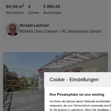
2
84,06 m
4
€ 995,62
Wohnfläche
Zimmer
Bruttomiete
Ronald Lechner
REMAX Dein Daheim / RL Immobilien GmbH
Ihre Privatsphäre ist uns wichtig
Um Ihnen die Dienste dieser Webseite bereitstelle
eingesetzt, die zum Teil technisch notwendig sind (
für Sie laufend zu optimieren. Wenn Sie einwillige