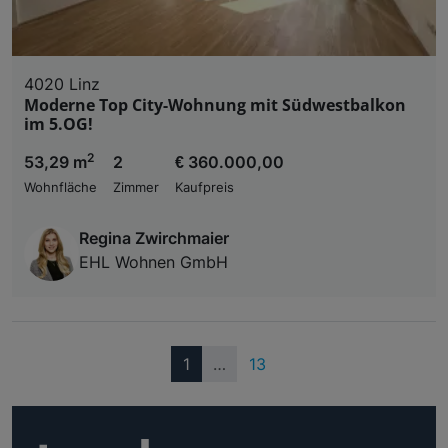
4020 Linz
Moderne Top City-Wohnung mit Südwestbalkon
im 5.OG!
2
53,29 m
2
€ 360.000,00
Wohnfläche
Zimmer
Kaufpreis
Regina Zwirchmaier
EHL Wohnen GmbH
(current)
1
…
13