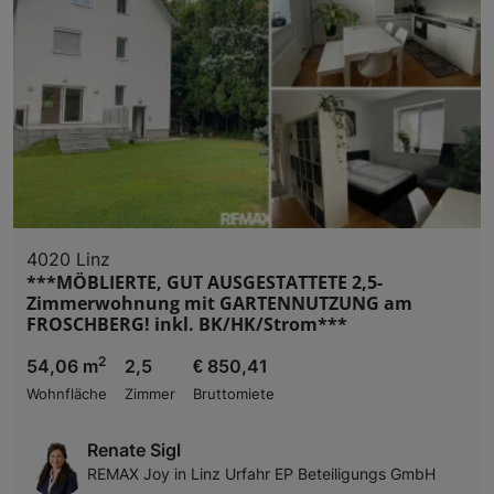
4020 Linz
***MÖBLIERTE, GUT AUSGESTATTETE 2,5-
Zimmerwohnung mit GARTENNUTZUNG am
FROSCHBERG! inkl. BK/HK/Strom***
2
54,06 m
2,5
€ 850,41
Wohnfläche
Zimmer
Bruttomiete
Renate Sigl
REMAX Joy in Linz Urfahr EP Beteiligungs GmbH