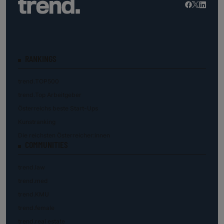
RANKINGS
trend.TOP500
trend.Top Arbeitgeber
Österreichs beste Start-Ups
Kunstranking
Die reichsten Österreicher:innen
COMMUNITIES
trend.law
trend.med
trend.KMU
trend.female
trend.real estate