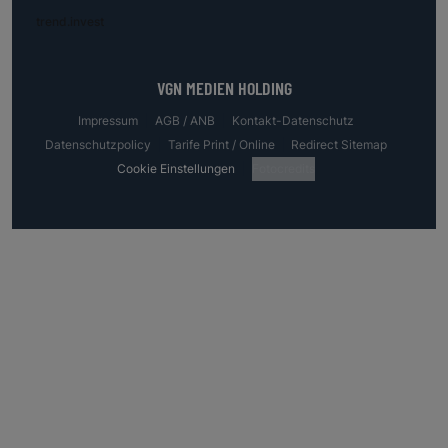
trend.invest
VGN MEDIEN HOLDING
Impressum
AGB / ANB
Kontakt-Datenschutz
Datenschutzpolicy
Tarife Print / Online
Redirect Sitemap
Cookie Einstellungen
Fotocredits