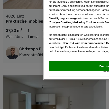
für Sie laufend zu optimieren. Wenn Sie einwillige
auf Ihrem Gerät speichern und darauf zugreifen, um
durch die Verarbeitung personenbezogener Daten e
werden. Diese Präferenzen werden unseren Partnern
4020 Linz
Einwilligung vorausgesetzt
werden auch Technol
Praktische, möblierte Wohnung mit Küche
(
Analyse Cookies, Marketing Cookies
sowie
Fun
Interessen entsprechende Inhalte anzubieten.
2
37,83 m
1
€ 139.000,00
Mit diesen dafür eingesetzten Cookies und Technol
Wohnfläche
Zimmer
Kaufpreis
außerhalb der EU (u.a. USA) niedergelassen sind,
verarbeitet.
Den USA wird vom Europäischen Ge
bescheinigt.
Es besteht insbesondere das Risiko,
Christoph Blank
und Überwachungszwecken unterliegen und dagege
Konzeptmühle GmbH - Immobilien Bär
Mit Klick auf „Zustimmen & fortfahren“ willig
von Drittanbietern (auch aus USA) ein.
In den Ei
Zustim
und Widerspruch gegen die Verarbeitung auf der Gr
Einste
„Cookie Einstellungen“, die sich auf jeder Seite unt
Wir und unsere Partner verarbeiten 
Verwendung genauer Standortdaten. Endgeräteeigens
Zugriff auf Informationen auf einem Endgerät. Per
und der Performance von Inhalten, Zielgruppenfo
Liste der Partner (Lieferanten)