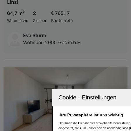
Linz!
2
64,7 m
2
€ 765,17
Wohnfläche
Zimmer
Bruttomiete
Eva Sturm
Wohnbau 2000 Ges.m.b.H
Ihre Privatsphäre ist uns wichtig
Um Ihnen die Dienste dieser Webseite bereitstelle
eingesetzt, die zum Teil technisch notwendig sind (